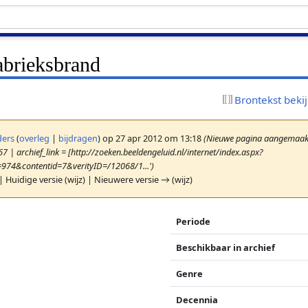
abrieksbrand
Brontekst beki
ers
(
overleg
|
bijdragen
)
op 27 apr 2012 om 13:18
(Nieuwe pagina aangemaakt
7 | archief_link = [http://zoeken.beeldengeluid.nl/internet/index.aspx?
=974&contentid=7&verityID=/12068/1...')
| Huidige versie (wijz) | Nieuwere versie → (wijz)
Periode
Beschikbaar in archief
Genre
Decennia