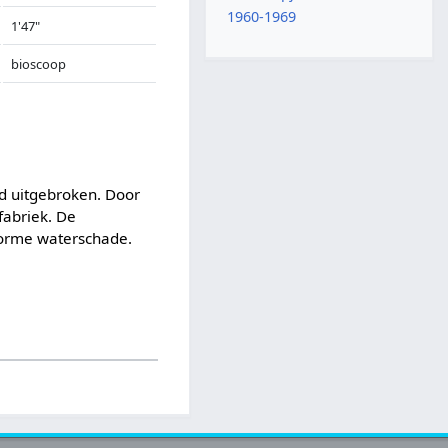
1960-1969
1'47"
bioscoop
d uitgebroken. Door
fabriek. De
norme waterschade.