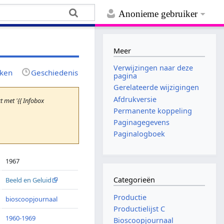
Anonieme gebruiker
Meer
Verwijzingen naar deze
jken
Geschiedenis
pagina
Gerelateerde wijzigingen
Afdrukversie
 met '{{ Infobox
Permanente koppeling
Paginagegevens
Paginalogboek
1967
Categorieën
Beeld en Geluid
Productie
bioscoopjournaal
Productielijst C
1960-1969
Bioscoopjournaal