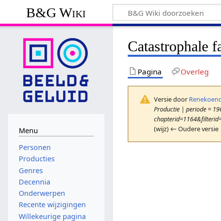
B&G Wiki
Catastrophale f
Pagina
Overleg
Versie door
Renekoend
Productie | periode = 196
chapterid=1164&filterid
(wijz) ← Oudere versie 
Menu
Personen
Producties
Genres
Decennia
Onderwerpen
Recente wijzigingen
Willekeurige pagina