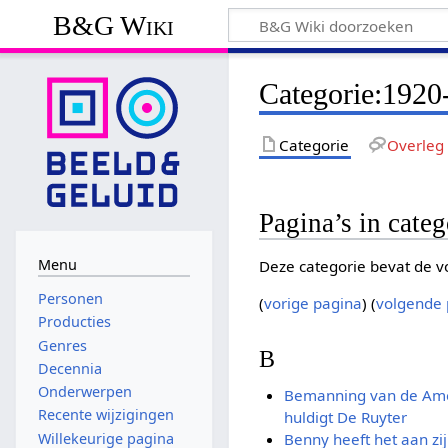
B&G Wiki
Categorie
:
1920
Categorie
Overleg
Pagina’s in cate
Menu
Deze categorie bevat de vo
Personen
(
vorige pagina
) (
volgende 
Producties
Genres
B
Decennia
Onderwerpen
Bemanning van de Amer
Recente wijzigingen
huldigt De Ruyter
Willekeurige pagina
Benny heeft het aan zij