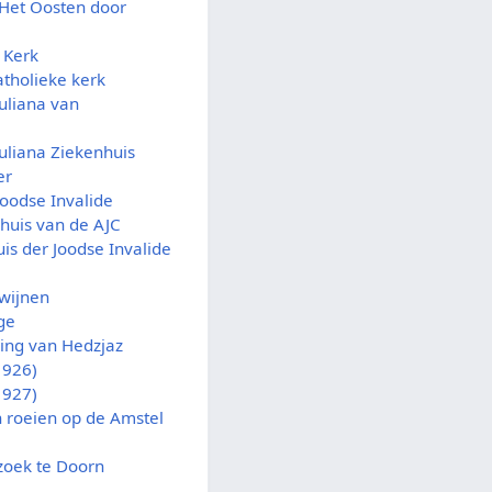
Het Oosten door
 Kerk
tholieke kerk
uliana van
Juliana Ziekenhuis
er
Joodse Invalide
 huis van de AJC
is der Joodse Invalide
dwijnen
ge
ning van Hedzjaz
1926)
1927)
roeien op de Amstel
zoek te Doorn