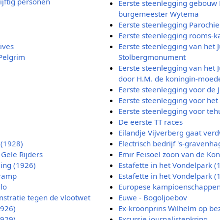
ijftig personen
Eerste steenlegging gebouw 
burgemeester Wytema
Eerste steenlegging Parochie
Eerste steenlegging rooms-ka
tives
Eerste steenlegging van het J
Pelgrim
Stolbergmonument
Eerste steenlegging van het 
door H.M. de koningin-moed
Eerste steenlegging voor de 
Eerste steenlegging voor het
Eerste steenlegging voor tehu
De eerste TT races
Eilandje Vijverberg gaat ver
 (1928)
Electrisch bedrijf 's-gravenha
 Gele Rijders
Emir Feisoel zoon van de Ko
ing (1926)
Estafette in het Vondelpark (
mramp
Estafette in het Vondelpark (
lo
Europese kampioenschappen 
tratie tegen de vlootwet
Euwe - Bogoljoebov
1926)
Ex-kroonprins Wilhelm op be
1929)
Excursie journalistenkring