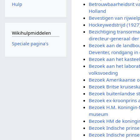
Betrouwbaarheidsrit v
Hulp
Holland
Bevestigen van rijwielp
Hockeywedstrijd (1927
Bezichtiging transorm
Wikihulpmiddelen
directeur-generaal der
Speciale pagina's
Bezoek aan de landbou
Deventer, rondgang in 
Bezoek aan het kasteel
Bezoek aan het laborat
volksvoeding
Bezoek Amerikaanse o
Bezoek Britse kruisesk
Bezoek buitenlandse s
Bezoek ex-kroonprins 
Bezoek H.M. Koningin
museum
Bezoek HM de koningi
Bezoek Indische prinse
Bezoek Indische prinse