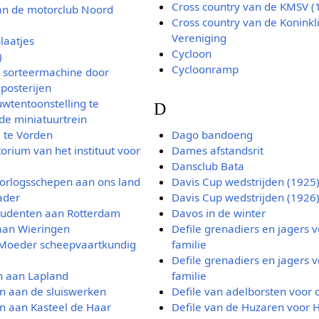
Cross country van de KMSV (
an de motorclub Noord
Cross country van de Koninkli
Vereniging
laatjes
Cycloon
)
Cycloonramp
a sorteermachine door
 posterijen
wtentoonstelling te
D
de miniatuurtrein
 te Vorden
Dago bandoeng
orium van het instituut voor
Dames afstandsrit
Dansclub Bata
orlogsschepen aan ons land
Davis Cup wedstrijden (1925
ader
Davis Cup wedstrijden (1926
tudenten aan Rotterdam
Davos in de winter
aan Wieringen
Defile grenadiers en jagers v
-Moeder scheepvaartkundig
familie
Defile grenadiers en jagers v
n aan Lapland
familie
n aan de sluiswerken
Defile van adelborsten voor d
n aan Kasteel de Haar
Defile van de Huzaren voor 