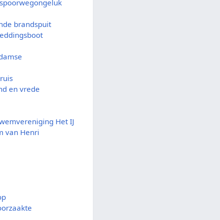
j spoorwegongeluk
nde brandspuit
reddingsboot
rdamse
ruis
nd en vrede
zwemvereniging Het IJ
um van Henri
op
oorzaakte