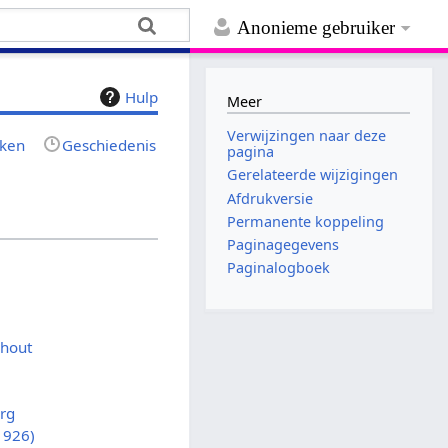
Anonieme gebruiker
Hulp
Meer
Verwijzingen naar deze
jken
Geschiedenis
pagina
Gerelateerde wijzigingen
Afdrukversie
Permanente koppeling
Paginagegevens
Paginalogboek
rhout
rg
1926)