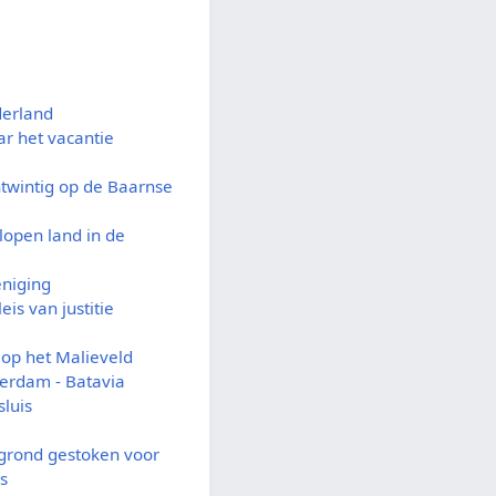
derland
r het vacantie
ntwintig op de Baarnse
lopen land in de
eniging
eis van justitie
 op het Malieveld
terdam - Batavia
luis
 grond gestoken voor
s