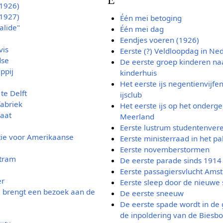
(1926)
(1927)
Één mei betoging
alide"
Één mei dag
Eendjes voeren (1926)
vis
Eerste (?) Veldloopdag in Ne
dse
De eerste groep kinderen naa
ppij
kinderhuis
Het eerste ijs negentienvijfe
te Delft
ijsclub
fabriek
Het eerste ijs op het onderge
raat
Meerland
Eerste lustrum studentenver
ie voor Amerikaanse
Eerste ministerraad in het pal
Eerste novemberstormen
 tram
De eerste parade sinds 1914
Eerste passagiersvlucht Ams
er
Eerste sleep door de nieuwe s
brengt een bezoek aan de
De eerste sneeuw
De eerste spade wordt in de
de inpoldering van de Biesbo