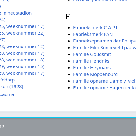
e
 in het stadion
F
24)
925, weeknummer 17)
Fabrieksmerk C.A.P.I.
925, weeknummer 22)
Fabrieksmerk FAN
27)
Fabrieksopnamen der Philips 
928, weeknummer 12)
Familie Film Sonneveld p/a v
928, weeknummer 17)
Familie Goudsmit
928, weeknummer 18)
Familie Hendriks
929, weeknummer 15)
Familie Heymans
929, weeknummer 17)
Familie Kloppenburg
ofddorp
Familie opname Damoly Mol
ken (1928)
Familie opname Hagenbeek (
pagina
)
42.