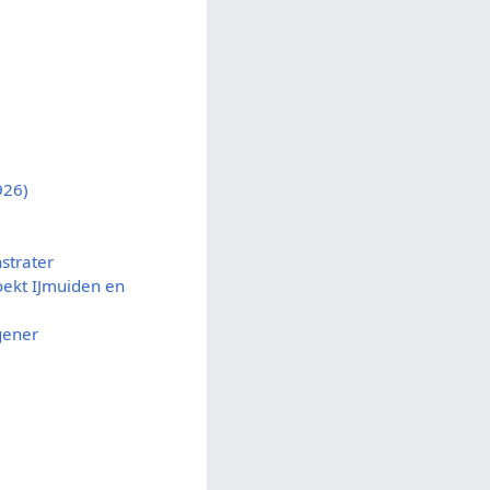
926)
strater
oekt IJmuiden en
gener