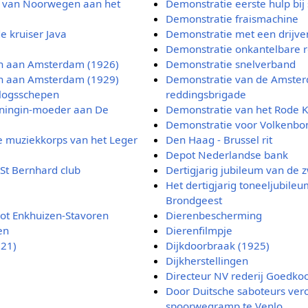
 van Noorwegen aan het
Demonstratie eerste hulp bi
Demonstratie fraismachine
e kruiser Java
Demonstratie met een drijve
Demonstratie onkantelbare 
in aan Amsterdam (1926)
Demonstratie snelverband
in aan Amsterdam (1929)
Demonstratie van de Amste
logsschepen
reddingsbrigade
oningin-moeder aan De
Demonstratie van het Rode K
Demonstratie voor Volkenbo
e muziekkorps van het Leger
Den Haag - Brussel rit
Depot Nederlandse bank
St Bernhard club
Dertigjarig jubileum van de 
Het dertigjarig toneeljubile
Brondgeest
ot Enkhuizen-Stavoren
Dierenbescherming
en
Dierenfilmpje
921)
Dijkdoorbraak (1925)
Dijkherstellingen
Directeur NV rederij Goedko
Door Duitsche saboteurs ver
spoorwegramp te Venlo