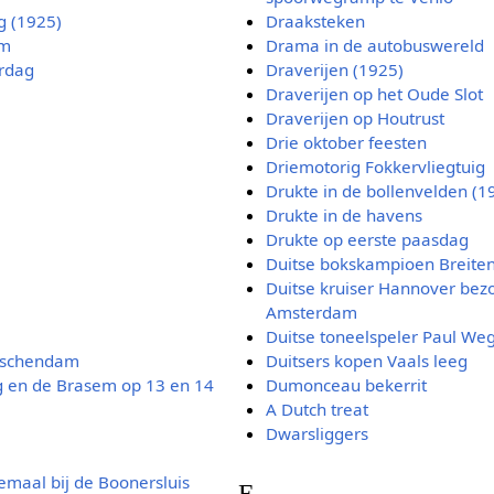
g (1925)
Draaksteken
um
Drama in de autobuswereld
rdag
Draverijen (1925)
Draverijen op het Oude Slot
Draverijen op Houtrust
Drie oktober feesten
Driemotorig Fokkervliegtuig
Drukte in de bollenvelden (1
Drukte in de havens
Drukte op eerste paasdag
Duitse bokskampioen Breiten
Duitse kruiser Hannover bez
Amsterdam
Duitse toneelspeler Paul We
idschendam
Duitsers kopen Vaals leeg
g en de Brasem op 13 en 14
Dumonceau bekerrit
A Dutch treat
Dwarsliggers
maal bij de Boonersluis
E