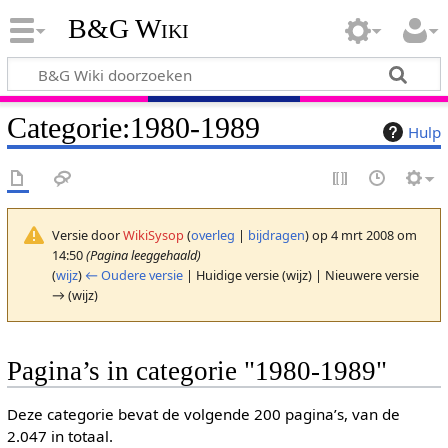
B&G Wiki
Categorie
:
1980-1989
Hulp
Versie door
WikiSysop
(
overleg
|
bijdragen
)
op 4 mrt 2008 om
14:50
(Pagina leeggehaald)
(
wijz
)
← Oudere versie
| Huidige versie (wijz) | Nieuwere versie
→ (wijz)
Pagina’s in categorie "1980-1989"
Deze categorie bevat de volgende 200 pagina’s, van de
2.047 in totaal.