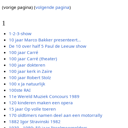
(vorige pagina) (
volgende pagina
)
1
1-2-3-show
10 jaar Marco Bakker presenteert...
De 10 over half 5 Paul de Leeuw show
100 jaar Carré
100 jaar Carré (theater)
100 jaar dokteren
100 jaar kerk in Zaïre
100 jaar Robert Stolz
100 x Ja natuurlijk
100ste RAI
11e Wereld Muziek Concours 1989
120 kinderen maken een opera
15 jaar Op volle toeren
170 oldtimers namen deel aan een motorrally
1882 Igor Stravinski 1982
1930 - 1980: 50 jaar IJsselmeerpolders