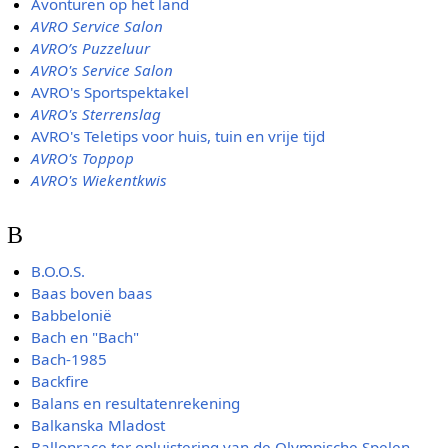
Avonturen op het land
AVRO Service Salon
AVRO’s Puzzeluur
AVRO's Service Salon
AVRO's Sportspektakel
AVRO's Sterrenslag
AVRO's Teletips voor huis, tuin en vrije tijd
AVRO's Toppop
AVRO's Wiekentkwis
B
B.O.O.S.
Baas boven baas
Babbelonië
Bach en "Bach"
Bach-1985
Backfire
Balans en resultatenrekening
Balkanska Mladost
Ballonrace ter opluistering van de Olympische Spelen