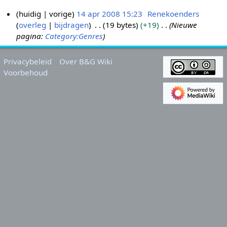
huidig
vorige
14 apr 2008 15:23
Renekoenders
overleg
bijdragen
19 bytes
+19
Nieuwe
1
pagina:
Category:Genres
4
a
p
Privacybeleid
Over B&G Wiki
r
Voorbehoud
2
0
0
8