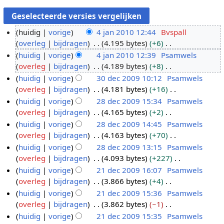
huidig
vorige
4 jan 2010 12:44
Bvspall
overleg
bijdragen
4.195 bytes
+6
4
G
huidig
vorige
4 jan 2010 12:39
Psamwels
j
e
overleg
bijdragen
4.189 bytes
+8
a
e
G
huidig
vorige
30 dec 2009 10:12
Psamwels
n
n
e
overleg
bijdragen
4.181 bytes
+16
2
3
b
e
G
huidig
vorige
28 dec 2009 15:34
Psamwels
0
0
e
n
e
overleg
bijdragen
4.165 bytes
+2
1
d
2
w
b
e
G
huidig
vorige
28 dec 2009 14:45
Psamwels
0
e
8
e
e
n
e
overleg
bijdragen
4.163 bytes
+70
c
d
r
w
b
e
G
huidig
vorige
28 dec 2009 13:15
Psamwels
2
e
k
e
e
n
e
overleg
bijdragen
4.093 bytes
+227
0
c
i
r
w
b
e
G
huidig
vorige
21 dec 2009 16:07
Psamwels
0
2
n
k
e
e
n
e
overleg
bijdragen
3.866 bytes
+4
9
0
2
g
i
r
w
b
e
G
huidig
vorige
21 dec 2009 15:36
Psamwels
0
1
s
n
k
e
e
n
e
overleg
bijdragen
3.862 bytes
−1
9
d
s
g
i
r
w
b
e
G
huidig
vorige
21 dec 2009 15:35
Psamwels
e
a
s
n
k
e
e