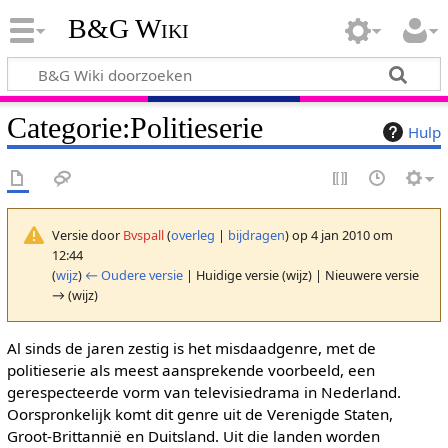
B&G Wiki
Categorie
:
Politieserie
Hulp
Versie door
Bvspall
(
overleg
|
bijdragen
)
op 4 jan 2010 om
12:44
(
wijz
)
← Oudere versie
| Huidige versie (wijz) | Nieuwere versie
→ (wijz)
Al sinds de jaren zestig is het misdaadgenre, met de
politieserie als meest aansprekende voorbeeld, een
gerespecteerde vorm van televisiedrama in Nederland.
Oorspronkelijk komt dit genre uit de Verenigde Staten,
Groot-Brittannië en Duitsland. Uit die landen worden