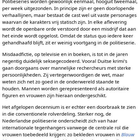
Politieseries worden gewoonlijk eenmaal, hooguit tweemaal,
per week uitgezonden. In principe zijn er geen doorlopende
verhaallijnen, maar bestaat de cast wel uit vaste personages
waarvan de karakters vrij statisch zijn. In elke aflevering
wordt de openbare orde verstoord door een misdrijf dat aan
het einde wordt opgelost. Omdat de status quo iedere keer
gehandhaafd blijft, zit er weinig voortgang in de politieserie.
Misdaadfictie, op televisie en in boeken, is tot in de jaren
negentig duidelijk seksegecodeerd. Vooral Duitse krimi’s
gaan doorgaans over mannelijke rechercheurs met sterke
persoonlijkheden. Zij vertegenwoordigen de wet, maar
weten zich net zo goed in de onderwereld staande te
houden. Mannen worden gerepresenteerd als autoritaire
figuren en vrouwen zijn hieraan ondergeschikt.
Het afgelopen decennium is er echter een doorbraak te zien
in die conventionele rolverdeling. Sterker nog, de
Nederlandse politieserie onderscheidt zich van haar
internationale tegenhangers vanwege de centrale rol die
vrouwen toebedeeld krijgen: zo bekleden vrouwen in
Blauw