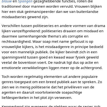
blauw
en
Spangen
gezaghebbende functies, rollen die
traditioneel door mannen worden vervuld. Vrouwen blijken
hier een stuk geëmancipeerder dan we van buitenlandse
misdaadseries gewend zijn.
Verschillen tussen politieseries en andere vormen van drama
lijken vanzelfsprekend: politieseries draaien om misdaad en
daarmee samenhangende thema’s als corruptie en
rechtvaardigheid. Waar soap met name gefocust is op
vrouwelijke kijkers, is het misdaadgenre in principe bedoeld
voor een mannelijk publiek. De kijker bevindt zich in een
spanningsveld tussen goed en kwaad waar fysiek geweld
veelal de boventoon voert. De nadruk ligt dus op actie en
emotionele verwikkelingen liggen meer op de achtergrond.
Toch worden regelmatig elementen uit andere populaire
genres toegepast om een breed publiek aan te spreken. Zo
zien we in menig politieserie dat het privéleven van de
agenten en daaruit voortvloeiende soapachtige
liefdesperikelen in het plot zijn verweven.
Kenmerkend zijn eveneens de plekken waar de series zich