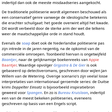
indertijd dan ook de meeste misdaadseries aangekocht.
De traditionele politieserie wordt algemeen beschouwd als
een conservatief genre vanwege de ideologische betekenis
die erachter schuilgaat: het goede overwint altijd het kwade.
Dit wordt verbeeld door de sterke arm der wet die telkens
weer de maatschappelijke orde in stand houdt.
Evenals de
soap
doet ook de Nederlandse politieserie pas
zijn intrede in de jaren negentig, na de opkomst van de
commerciële omroepen. Toonbeeld hiervan is ongetwijfeld
Baantjer
, naar de gelijknamige boekenreeks van
Appie
Baantjer
. Waardige opvolger
Grijpstra & De Gier
is ook
gebaseerd op detectiveromans, geschreven door wijlen Jan
Willem van de Wetering. Overige scenario’s zijn veelal losse
interpretaties van internationaal geroemde series: de Duitse
krimi
Doppelter Einsatz
is bijvoorbeeld inspiratiebron
geweest voor
Spangen
. En zo is
Bureau Kruislaan
, indertijd
een van de meest bekeken politieseries, eveneens
geschreven op basis van een Engels script.