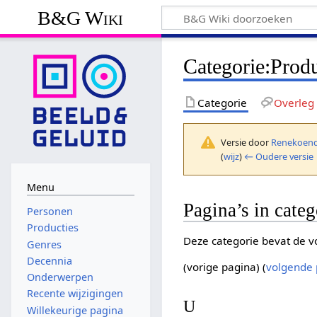
B&G Wiki
Categorie
:
Produ
Categorie
Overleg
Versie door
Renekoend
(
wijz
)
← Oudere versie
Menu
Pagina’s in categ
Personen
Producties
Deze categorie bevat de vo
Genres
Decennia
(vorige pagina) (
volgende 
Onderwerpen
Recente wijzigingen
U
Willekeurige pagina