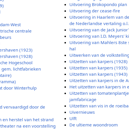
Uitvoering Brokopondo plan
9)
Uitvoering der cease-fire
l
Uitvoering in Haarlem van de
de Nederlandse vertaling o.l.
erdam-West
Uitvoering van de Jack Junior
trische centrale
Uitvoering van I.D. Meyers' k
rbeurs
Uitvoering van Mahlers 8ste
d
hal
sershaven (1923)
Uitwerken van de volkstellin
sershaven (1928)
Uitzetten van karpers (1928)
ische Hogeschool
Uitzetten van karpers (1935)
 gem. lichtfabrieken
Uitzetten van karpers (1943)
taire)
Uitzetten van karpers in de
gramma)
Het uitzetten van karpers in 
t door Winterhulp
Uitzetten van tomatenplantje
jamfabricage
Uitzetten van vis in de roeib
d vervaardigd door de
Uivernieuws
Ulft
 en herstel van het strand
De ultieme woondroom
theater na een voorstelling