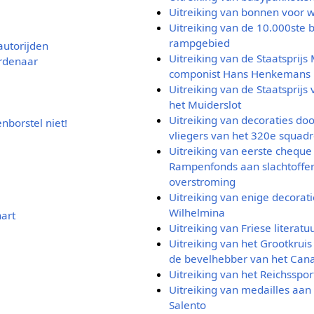
Uitreiking van bonnen voor w
Uitreiking van de 10.000ste bi
rampgebied
autorijden
Uitreiking van de Staatsprijs
rdenaar
componist Hans Henkemans
Uitreiking van de Staatsprijs
het Muiderslot
Uitreiking van decoraties do
nborstel niet!
vliegers van het 320e squadr
Uitreiking van eerste cheque
Rampenfonds aan slachtoffer
overstroming
Uitreiking van enige decorat
Wilhelmina
hart
Uitreiking van Friese literatu
Uitreiking van het Grootkrui
de bevelhebber van het Can
Uitreiking van het Reichsspo
Uitreiking van medailles aan
Salento