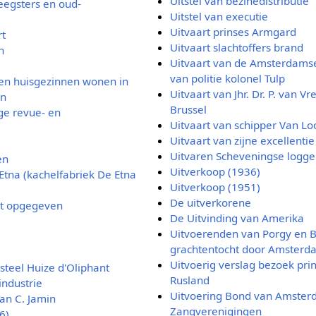
Uitstel van bezinedistributie
leegsters en oud-
Uitstel van executie
Uitvaart prinses Armgard
rt
Uitvaart slachtoffers brand
n
Uitvaart van de Amsterdams
van politie kolonel Tulp
en huisgezinnen wonen in
Uitvaart van Jhr. Dr. P. van V
en
Brussel
ge revue- en
Uitvaart van schipper Van Lo
Uitvaart van zijne excellentie D
Uitvaren Scheveningse logge
en
Uitverkoop (1936)
Etna (kachelfabriek De Etna
Uitverkoop (1951)
De uitverkorene
et opgegeven
De Uitvinding van Amerika
Uitvoerenden van Porgy en 
grachtentocht door Amsterd
Uitvoerig verslag bezoek prin
steel Huize d'Oliphant
Rusland
industrie
Uitvoering Bond van Amste
van C. Jamin
Zangverenigingen
6)