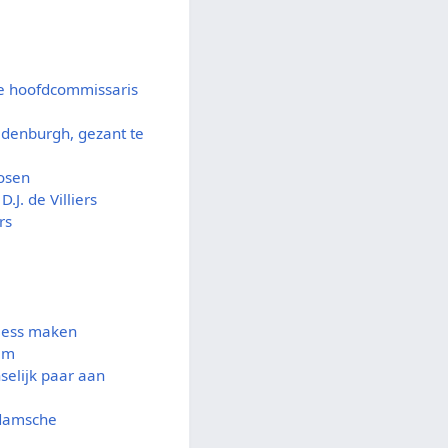
e hoofdcommissaris
redenburgh, gezant te
osen
.J. de Villiers
rs
Bess maken
am
selijk paar aan
rdamsche