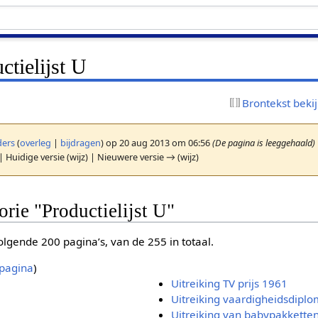
ctielijst U
Brontekst beki
ers
(
overleg
|
bijdragen
)
op 20 aug 2013 om 06:56
(De pagina is leeggehaald)
| Huidige versie (wijz) | Nieuwere versie → (wijz)
orie "Productielijst U"
lgende 200 pagina’s, van de 255 in totaal.
pagina
)
Uitreiking TV prijs 1961
Uitreiking vaardigheidsdiplo
Uitreiking van babypakkette