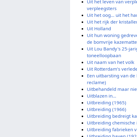
Uit het leven van verp
verpleegsters
Uit het oog... uit het ha
Uit het rijk der kristalle
Uit Holland
Uit hun woning gedrev
de bomvrije kazematt
Uit Lou Bandy's 25-jari
toneelloopbaan
Uit naam van het volk
Uit Rotterdam’s verled
Een uitbarsting van de 
reclame)
Uitbehandeld maar ni
Uitblazen in...
Uitbreiding (1965)
Uitbreiding (1966)
Uitbreiding bedreigt ka
Uitbreiding chemische 
Uitbreiding fabrieken 
Uitbreiding haven (192