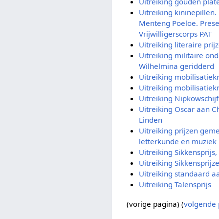
Uitreiking gouden plat
Uitreiking kininepillen
Menteng Poeloe. Prese
Vrijwilligerscorps PAT
Uitreiking literaire pri
Uitreiking militaire on
Wilhelmina geridderd
Uitreiking mobilisatiek
Uitreiking mobilisatiek
Uitreiking Nipkowschij
Uitreiking Oscar aan C
Linden
Uitreiking prijzen ge
letterkunde en muziek
Uitreiking Sikkensprijs
Uitreiking Sikkensprijz
Uitreiking standaard a
Uitreiking Talensprijs
(vorige pagina) (
volgende 