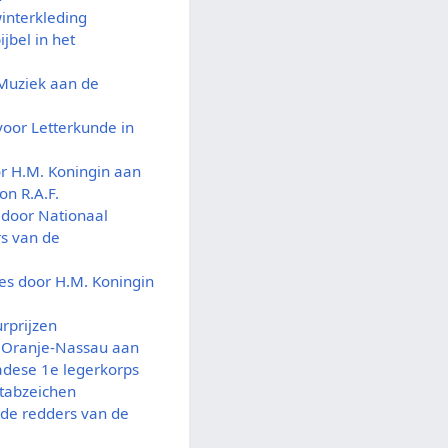
interkleding
jbel in het
 Muziek aan de
 voor Letterkunde in
or H.M. Koningin aan
on R.A.F.
 door Nationaal
s van de
ies door H.M. Koningin
urprijzen
s Oranje-Nassau aan
adese 1e legerkorps
rtabzeichen
 de redders van de