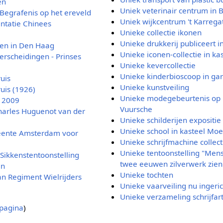
en
Uniek veterinair centrum in 
. Begrafenis op het ereveld
Uniek wijkcentrum 't Karrega
ntatie Chinees
Unieke collectie ikonen
Unieke drukkerij publiceert i
jzen in Den Haag
Unieke iconen-collectie in k
derscheidingen - Prinses
Unieke kevercollectie
Unieke kinderbioscoop in ga
ruis
Unieke kunstveiling
ruis (1926)
Unieke modegebeurtenis op 
f 2009
Vuursche
harles Huguenot van der
Unieke schilderijen expositie
Unieke school in kasteel Mo
meente Amsterdam voor
Unieke schrijfmachine collect
Unieke tentoonstelling "Mense
, Sikkenstentoonstelling
twee eeuwen zilverwerk zien
en
Unieke tochten
an Regiment Wielrijders
Unieke vaarveiling nu ingeri
Unieke verzameling schrijfar
pagina
)