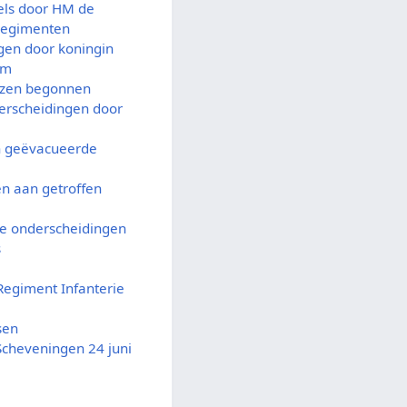
els door HM de
 regimenten
gen door koningin
am
jzen begonnen
erscheidingen door
n geëvacueerde
en aan getroffen
se onderscheidingen
s
Regiment Infanterie
sen
Scheveningen 24 juni