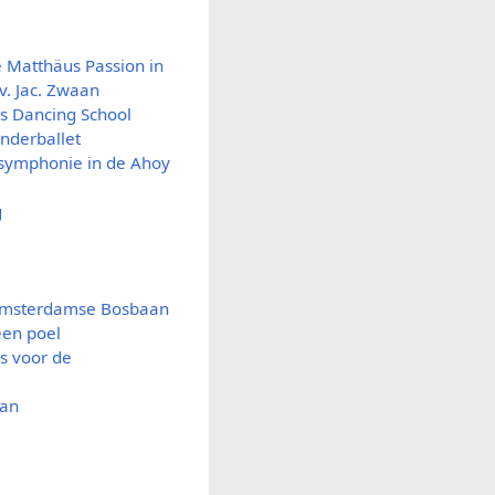
 Matthäus Passion in
v. Jac. Zwaan
's Dancing School
inderballet
 symphonie in de Ahoy
g
 Amsterdamse Bosbaan
een poel
s voor de
aan