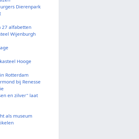
Burgers Dierenpark
t
n 27 alfabetten
asteel Wijenburgh
rage
kasteel Hooge
 in Rotterdam
ermond bij Renesse
ie
n en zilver" laat
cht als museum
tikelen