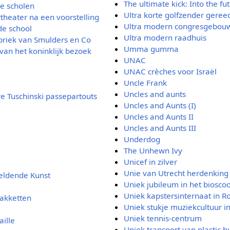
The ultimate kick: Into the fu
de scholen
Ultra korte golfzender geree
theater na een voorstelling
Ultra modern congresgebou
de school
Ultra modern raadhuis
briek van Smulders en Co
Umma gumma
van het koninklijk bezoek
UNAC
UNAC crèches voor Israël
Uncle Frank
Uncles and aunts
re Tuschinski passepartouts
Uncles and Aunts (I)
Uncles and Aunts II
Uncles and Aunts III
Underdog
The Unhewn Ivy
Unicef in zilver
Unie van Utrecht herdenking
eldende Kunst
Uniek jubileum in het bioscoo
Uniek kapstersinternaat in R
pakketten
Uniek stukje muziekcultuur i
Uniek tennis-centrum
ille
Uniek transport van plastic b