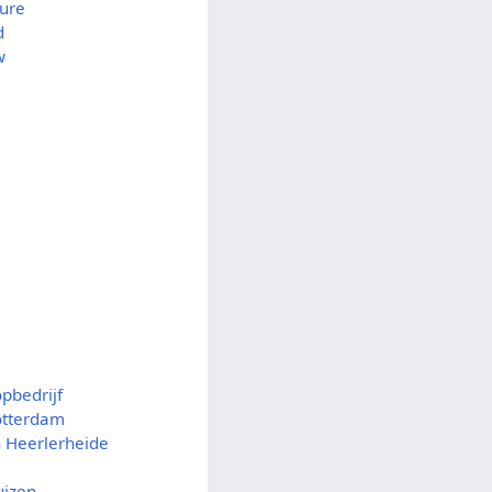
ture
d
w
pbedrijf
otterdam
n Heerlerheide
uizen