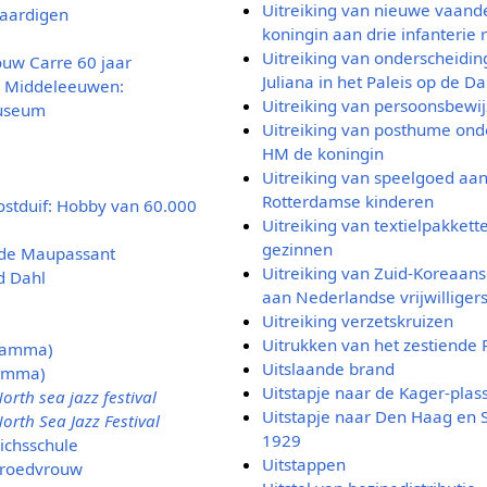
Uitreiking van nieuwe vaand
vaardigen
koningin aan drie infanterie
Uitreiking van onderscheidin
ouw Carre 60 jaar
Juliana in het Paleis op de D
r Middeleeuwen:
Uitreiking van persoonsbewi
museum
Uitreiking van posthume ond
HM de koningin
Uitreiking van speelgoed aa
Rotterdamse kinderen
ostduif: Hobby van 60.000
Uitreiking van textielpakkett
gezinnen
 de Maupassant
Uitreiking van Zuid-Koreaan
d Dahl
aan Nederlandse vrijwilliger
Uitreiking verzetskruizen
Uitrukken van het zestiende 
gramma)
Uitslaande brand
ramma)
Uitstapje naar de Kager-plas
orth sea jazz festival
Uitstapje naar Den Haag en 
North Sea Jazz Festival
1929
eichsschule
Uitstappen
 vroedvrouw