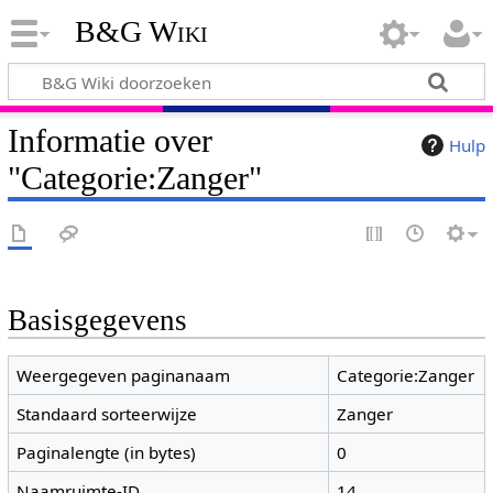
B&G Wiki
Informatie over
Hulp
"Categorie:Zanger"
Basisgegevens
Weergegeven paginanaam
Categorie:Zanger
Standaard sorteerwijze
Zanger
Paginalengte (in bytes)
0
Naamruimte-ID
14