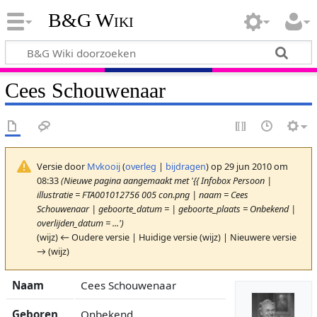
B&G Wiki
Cees Schouwenaar
Versie door
Mvkooij
(
overleg
|
bijdragen
)
op 29 jun 2010 om
08:33
(Nieuwe pagina aangemaakt met '{{ Infobox Persoon |
illustratie = FTA001012756 005 con.png | naam = Cees
Schouwenaar | geboorte_datum = | geboorte_plaats = Onbekend |
overlijden_datum = ...')
(wijz) ← Oudere versie | Huidige versie (wijz) | Nieuwere versie
→ (wijz)
Naam
Cees Schouwenaar
Geboren
Onbekend,