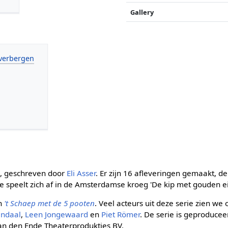
Gallery
s, geschreven door
Eli Asser
. Er zijn 16 afleveringen gemaakt, d
e speelt zich af in de Amsterdamse kroeg 'De kip met gouden ei
an
't Schaep met de 5 pooten
. Veel acteurs uit deze serie zien we
endaal
,
Leen Jongewaard
en
Piet Römer
. De serie is geproduce
n den Ende Theaterprodukties BV.