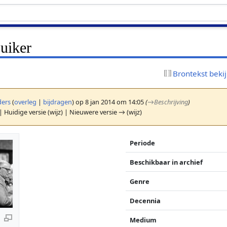
suiker
Brontekst beki
ers
(
overleg
|
bijdragen
)
op 8 jan 2014 om 14:05
(
→
Beschrijving
)
| Huidige versie (wijz) | Nieuwere versie → (wijz)
Periode
Beschikbaar in archief
Genre
Decennia
Medium