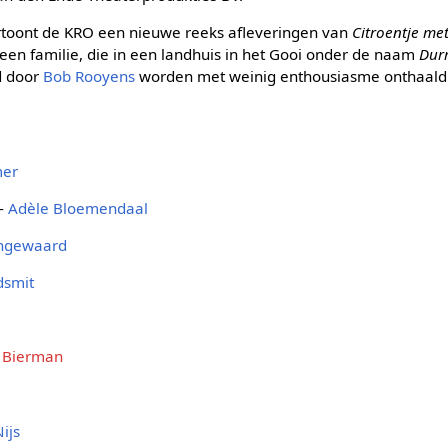
rtoont de KRO een nieuwe reeks afleveringen van
Citroentje met
een familie, die in een landhuis in het Gooi onder de naam
Dur
d door
Bob Rooyens
worden met weinig enthousiasme onthaald
mer
 -
Adèle Bloemendaal
ongewaard
dsmit
 Bierman
ijs