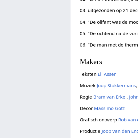
03. uitgezonden op 21 de
04. "De olifant was de mo
05. "De ochtend na de vor
06. "De man met de thermi
Makers
Teksten
Eli Asser
Muziek
Joop Stokkermans
Regie
Bram van Erkel
,
Joh
Decor
Massimo Gotz
Grafisch ontwerp
Rob van 
Productie
Joop van den En