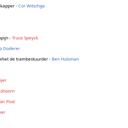
nkapper -
Cor Witschge
opijn -
Truce Speyck
p Doderer
 Vliet de trambestuurder -
Ben Hulsman
x
ijer
kshoorn
ter Post
mer