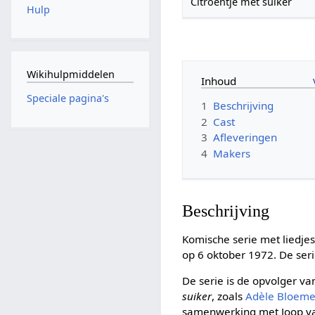
Citroentje met suiker
Hulp
Wikihulpmiddelen
Inhoud
Speciale pagina's
1
Beschrijving
2
Cast
3
Afleveringen
4
Makers
Beschrijving
Komische serie met liedje
op 6 oktober 1972. De seri
De serie is de opvolger v
suiker
, zoals
Adèle Bloem
samenwerking met Joop va