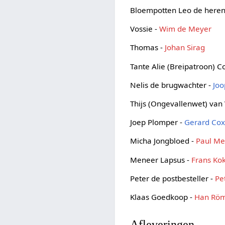
Bloempotten Leo de here
Vossie -
Wim de Meyer
Thomas -
Johan Sirag
Tante Alie (Breipatroon) C
Nelis de brugwachter -
Joo
Thijs (Ongevallenwet) van
Joep Plomper -
Gerard Co
Micha Jongbloed -
Paul Me
Meneer Lapsus -
Frans Ko
Peter de postbesteller -
Pe
Klaas Goedkoop -
Han Rö
Afleveringen