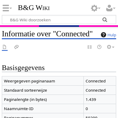
B&G Wiki
Informatie over "Connected"
Hulp
Basisgegevens
Weergegeven paginanaam
Connected
Standaard sorteerwijze
Connected
Paginalengte (in bytes)
1.439
Naamruimte-ID
0
Paginanummer
50200