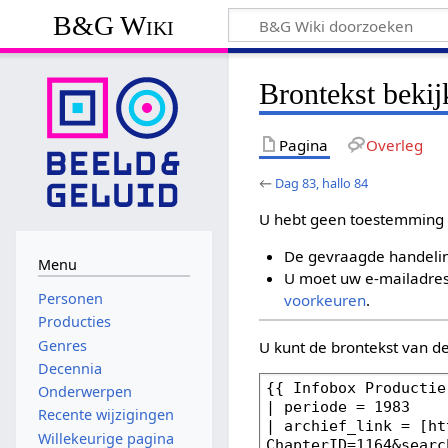
B&G Wiki
Brontekst bekij
Pagina
Overleg
←
Dag 83, hallo 84
U hebt geen toestemming 
De gevraagde handelin
Menu
U moet uw e-mailadres 
Personen
voorkeuren
.
Producties
Genres
U kunt de brontekst van d
Decennia
Onderwerpen
Recente wijzigingen
Willekeurige pagina