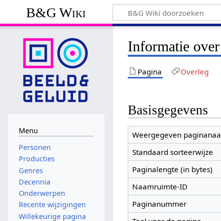
B&G Wiki
Informatie ove
Pagina
Overleg
Basisgegevens
Menu
Weergegeven paginana
Personen
Standaard sorteerwijze
Producties
Paginalengte (in bytes)
Genres
Decennia
Naamruimte-ID
Onderwerpen
Paginanummer
Recente wijzigingen
Willekeurige pagina