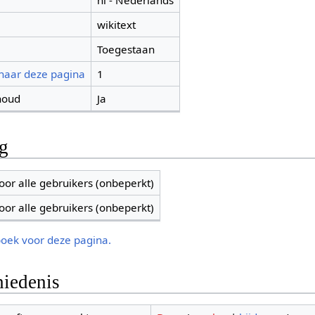
nl - Nederlands
wikitext
Toegestaan
 naar deze pagina
1
houd
Ja
ng
oor alle gebruikers (onbeperkt)
oor alle gebruikers (onbeperkt)
boek voor deze pagina.
iedenis