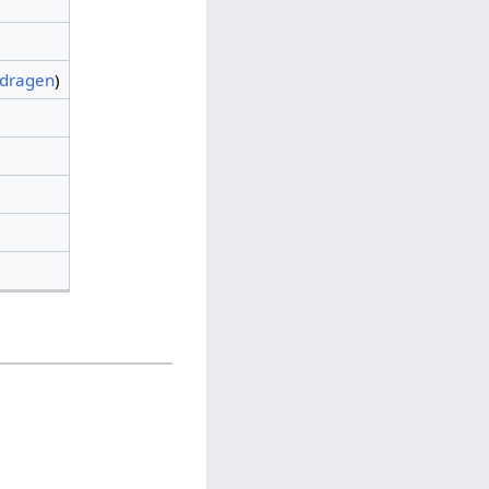
jdragen
)