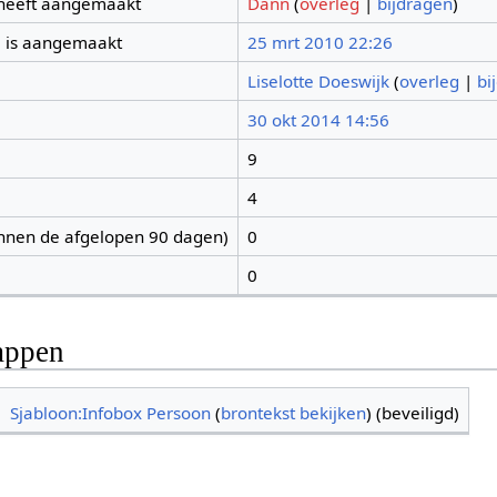
 heeft aangemaakt
Dann
(
overleg
|
bijdragen
)
 is aangemaakt
25 mrt 2010 22:26
Liselotte Doeswijk
(
overleg
|
bi
30 okt 2014 14:56
9
4
nnen de afgelopen 90 dagen)
0
0
appen
Sjabloon:Infobox Persoon
(
brontekst bekijken
) (beveiligd)