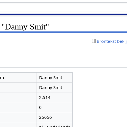
r "Danny Smit"
Brontekst beki
am
Danny Smit
Danny Smit
2.514
0
25656