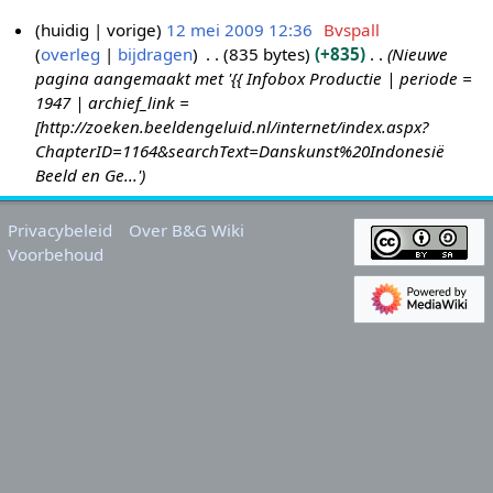
huidig
vorige
12 mei 2009 12:36
Bvspall
overleg
bijdragen
835 bytes
+835
Nieuwe
1
pagina aangemaakt met '{{ Infobox Productie | periode =
2
1947 | archief_link =
m
[http://zoeken.beeldengeluid.nl/internet/index.aspx?
e
ChapterID=1164&searchText=Danskunst%20Indonesië
i
Beeld en Ge...'
2
0
Privacybeleid
Over B&G Wiki
0
Voorbehoud
9