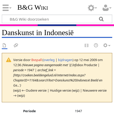
B&G Wiki
Danskunst in Indonesië
Versie door
Bvspall
(
overleg
|
bijdragen
)
op 12 mei 2009 om
12:36
(Nieuwe pagina aangemaakt met '{{ Infobox Productie |
periode = 1947 | archief_link =
[http://zoeken.beeldengeluid.nl/internet/index.aspx?
ChapterID=1164&searchText=Danskunst%20Indonesië Beeld en
Ge...')
(wijz) ← Oudere versie | Huidige versie (wijz) | Nieuwere versie
→ (wijz)
Periode
1947