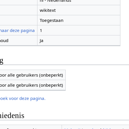
nl - Nederlands
wikitext
Toegestaan
 naar deze pagina
1
houd
Ja
ng
oor alle gebruikers (onbeperkt)
oor alle gebruikers (onbeperkt)
boek voor deze pagina.
iedenis