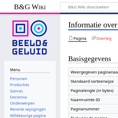
B&G Wiki
Informatie ove
Pagina
Overleg
Basisgegevens
Menu
Weergegeven paginana
Personen
Standaard sorteerwijze
Producties
Paginalengte (in bytes)
Genres
Decennia
Naamruimte-ID
Onderwerpen
Paginanummer
Recente wijzigingen
Willekeurige pagina