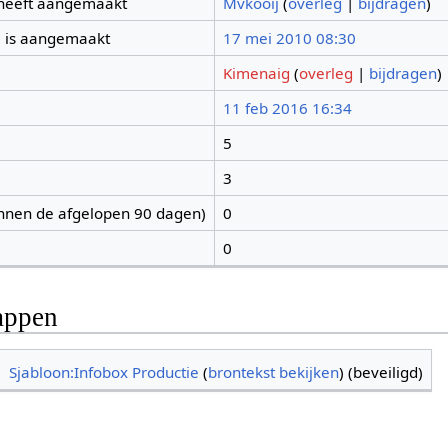
 heeft aangemaakt
Mvkooij
(
overleg
|
bijdragen
)
 is aangemaakt
17 mei 2010 08:30
Kimenaig
(
overleg
|
bijdragen
)
11 feb 2016 16:34
5
3
nnen de afgelopen 90 dagen)
0
0
appen
Sjabloon:Infobox Productie
(
brontekst bekijken
) (beveiligd)