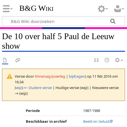
B&G Wiki
De 10 over half 5 Paul de Leeuw
show
Versie door
Kimenaig
(
overleg
|
bijdragen
)
op 11 feb 2016 om
16:34
(
wijz
)
← Oudere versie
| Huidige versie (wijz) | Nieuwere versie
→ (wijz)
Periode
1987-1988
Beschikbaar in archief
Beeld en Geluid