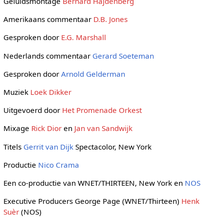
Geluidsmontage
Bernard Hajdenberg
Amerikaans commentaar
D.B. Jones
Gesproken door
E.G. Marshall
Nederlands commentaar
Gerard Soeteman
Gesproken door
Arnold Gelderman
Muziek
Loek Dikker
Uitgevoerd door
Het Promenade Orkest
Mixage
Rick Dior
en
Jan van Sandwijk
Titels
Gerrit van Dijk
Spectacolor, New York
Productie
Nico Crama
Een co-productie van WNET/THIRTEEN, New York en
NOS
Executive Producers George Page (WNET/Thirteen)
Henk
Suèr
(NOS)