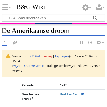
B&G Wiki
De Amerikaanse droom
Versie door
RB1974
(
overleg
|
bijdragen
)
op 17 nov 2016 om
15:34
(
wijz
)
← Oudere versie
| Huidige versie (wijz) | Nieuwere versie
→ (wijz)
Periode
1982
Beschikbaar in
Beeld en Geluid
archief