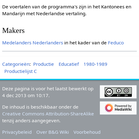
De voertalen van de programma's zijn in het Kantonees en
Mandarijn met Nederlandse vertaling.
Makers
Medelanders Nederlanders
in het kader van de
Feduco
Categorieën
:
Productie
Educatief
1980-1989
Productielijst C
Deze pagina is voor het laatst bewerkt op
4 dec 2013 om 10:17.
De inhoud is beschikbaar onder de
Creative Commons Attribution-ShareAlike
tenzij anders aangegeven.
Privacybeleid
Over B&G Wiki
Voorbehoud