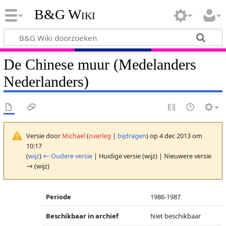
B&G Wiki
De Chinese muur (Medelanders
Nederlanders)
Versie door
Michael
(
overleg
|
bijdragen
)
op 4 dec 2013 om
10:17
(
wijz
)
← Oudere versie
| Huidige versie (wijz) | Nieuwere versie
→ (wijz)
Periode
1986-1987
Beschikbaar in archief
Niet beschikbaar