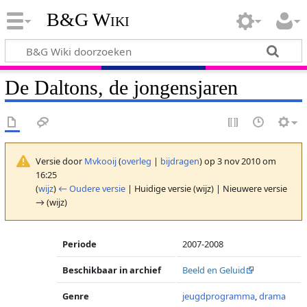
B&G Wiki
De Daltons, de jongensjaren
Versie door
Mvkooij
(
overleg
|
bijdragen
)
op 3 nov 2010 om
16:25
(
wijz
)
← Oudere versie
| Huidige versie (wijz) | Nieuwere versie
→ (wijz)
Periode
2007-2008
Beschikbaar in archief
Beeld en Geluid
Genre
jeugdprogramma
,
drama