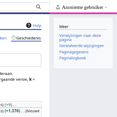
Anonieme gebruiker
Hulp
Meer
Verwijzingen naar deze
jken
Geschiedenis
pagina
Gerelateerde wijzigingen
Paginagegevens
Paginalogboek
nderaan.
rgaande versie,
k
=
es
+9
es
+1.376
Nieuwe