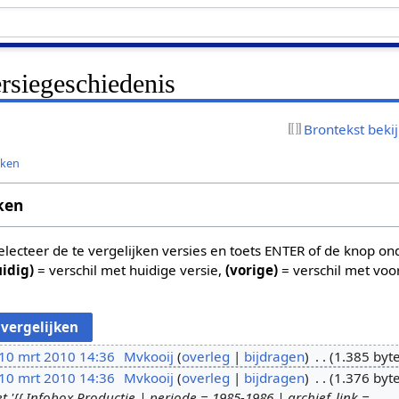
rsiegeschiedenis
Brontekst beki
jken
ken
 selecteer de te vergelijken versies en toets ENTER of de knop o
uidig)
= verschil met huidige versie,
(vorige)
= verschil met voo
10 mrt 2010 14:36
Mvkooij
overleg
bijdragen
1.385 byt
10 mrt 2010 14:36
Mvkooij
overleg
bijdragen
1.376 byt
{{ Infobox Productie | periode = 1985-1986 | archief_link =