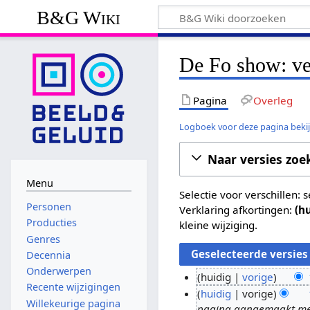
B&G Wiki
De Fo show: ve
Pagina
Overleg
Logboek voor deze pagina beki
Naar versies zoe
Menu
Selectie voor verschillen:
Personen
Verklaring afkortingen:
(h
Producties
kleine wijziging.
Genres
Decennia
Onderwerpen
huidig
vorige
Recente wijzigingen
G
1
huidig
vorige
Willekeurige pagina
e
pagina aangemaakt met '