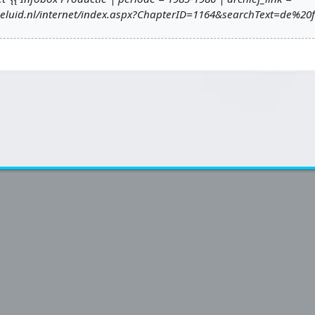
geluid.nl/internet/index.aspx?ChapterID=1164&searchText=de%2