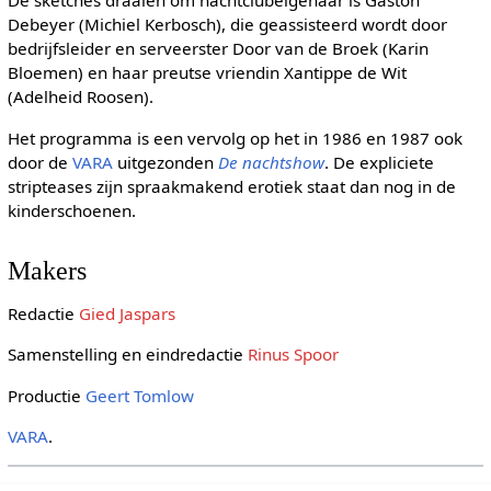
De sketches draaien om nachtclubeigenaar is Gaston
Debeyer (Michiel Kerbosch), die geassisteerd wordt door
bedrijfsleider en serveerster Door van de Broek (Karin
Bloemen) en haar preutse vriendin Xantippe de Wit
(Adelheid Roosen).
Het programma is een vervolg op het in 1986 en 1987 ook
door de
VARA
uitgezonden
De nachtshow
. De expliciete
stripteases zijn spraakmakend erotiek staat dan nog in de
kinderschoenen.
Makers
Redactie
Gied Jaspars
Samenstelling en eindredactie
Rinus Spoor
Productie
Geert Tomlow
VARA
.