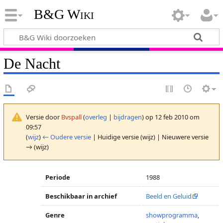
B&G Wiki
De Nacht
Versie door
Bvspall
(
overleg
|
bijdragen
)
op 12 feb 2010 om
09:57
(
wijz
)
← Oudere versie
| Huidige versie (wijz) | Nieuwere versie
→ (wijz)
Periode
1988
Beschikbaar in archief
Beeld en Geluid
Genre
showprogramma
,