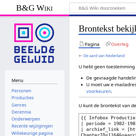
B&G Wiki
Brontekst beki
Pagina
Overleg
←
De aard van Nederland
U hebt geen toestemming 
De gevraagde handelin
Menu
U moet uw e-mailadres 
Personen
voorkeuren
.
Producties
Genres
U kunt de brontekst van d
Decennia
Onderwerpen
Recente wijzigingen
Willekeurige pagina