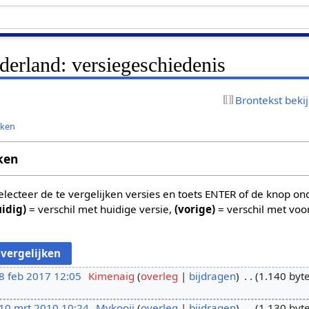
derland: versiegeschiedenis
Brontekst beki
jken
ken
 selecteer de te vergelijken versies en toets ENTER of de knop o
uidig)
= verschil met huidige versie,
(vorige)
= verschil met voo
8 feb 2017 12:05
Kimenaig
overleg
bijdragen
1.140 byt
10 mrt 2010 10:24
Mvkooij
overleg
bijdragen
1.130 byt