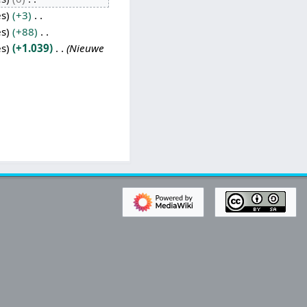
es
+3
es
+88
es
+1.039
Nieuwe