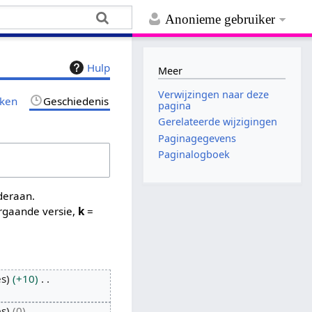
Anonieme gebruiker
Hulp
Meer
Verwijzingen naar deze
jken
Geschiedenis
pagina
Gerelateerde wijzigingen
Paginagegevens
Paginalogboek
nderaan.
rgaande versie,
k
=
es
+10
es
0