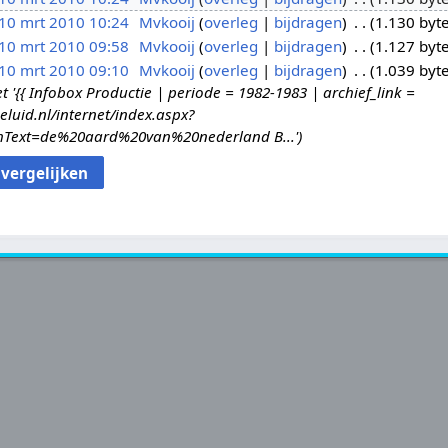
10 mrt 2010 10:24
Mvkooij
overleg
bijdragen
1.130 byt
10 mrt 2010 09:58
Mvkooij
overleg
bijdragen
1.127 byt
10 mrt 2010 09:10
Mvkooij
overleg
bijdragen
1.039 byt
{{ Infobox Productie | periode = 1982-1983 | archief_link =
eluid.nl/internet/index.aspx?
hText=de%20aard%20van%20nederland B...'