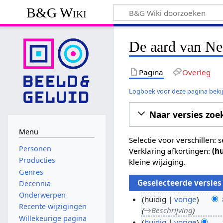
B&G Wiki
De aard van Ne
Pagina
Overleg
Logboek voor deze pagina beki
Naar versies zoe
Menu
Selectie voor verschillen:
Personen
Verklaring afkortingen:
(h
Producties
kleine wijziging.
Genres
Decennia
Onderwerpen
huidig
vorige
Recente wijzigingen
→
Beschrijving
8
Willekeurige pagina
huidig
vorige