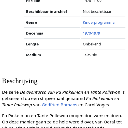
Periode
1976 - 1977
Beschikbaar in archief
Niet beschikbaar
Genre
Kinderprogramma
Decennia
1970-1979
Lengte
Onbekend
Medium
Televisie
Beschrijving
De serie
De avonturen van Pa Pinkelman en Tante Pollewop
is
gebaseerd op een stripverhaal genaamd
Pa Pinkelman en
Tante Pollewop
van
Godfried Bomans
en Carol Voges.
Pa Pinkelman en Tante Pollewop mogen drie wensen doen.
Op deze manier gaan ze de hele wereld over, van Oeral tot
China. Dit wordt in beeld gebracht door getekende