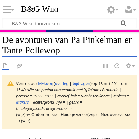
B&G Wiki
De avonturen van Pa Pinkelman en
Tante Pollewop
Versie door
Mvkooij
(
overleg
|
bijdragen
)
op 18 mrt 2011 om
15:49
(Nieuwe pagina aangemaakt met '{{ Infobox Productie |
periode = 1976 - 1977 | archief_link = Niet beschikbaar | makers =
Makers
| achtergrond_info = | genre =
[[:category:kinderprogramma...')
(wijz) ← Oudere versie | Huidige versie (wijz) | Nieuwere versie
→ (wijz)