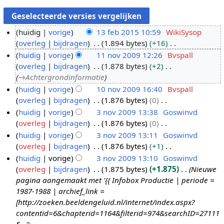
huidig
vorige
13 feb 2015 10:59
WikiSysop
overleg
bijdragen
1.894 bytes
+16
1
G
huidig
vorige
11 nov 2009 12:26
Bvspall
3
e
overleg
bijdragen
1.878 bytes
+2
f
1
e
→
Achtergrondinformatie
e
1
n
huidig
vorige
10 nov 2009 16:40
Bvspall
b
n
b
overleg
bijdragen
1.876 bytes
0
1
2
o
e
G
huidig
vorige
3 nov 2009 13:38
Goswinvd
0
0
v
w
e
overleg
bijdragen
1.876 bytes
0
n
3
1
2
e
e
G
huidig
vorige
3 nov 2009 13:11
Goswinvd
o
n
5
0
r
n
e
overleg
bijdragen
1.876 bytes
+1
v
o
0
k
b
e
G
huidig
vorige
3 nov 2009 13:10
Goswinvd
2
v
9
i
e
n
e
overleg
bijdragen
1.875 bytes
+1.875
Nieuwe
0
2
n
w
b
e
pagina aangemaakt met '{{ Infobox Productie | periode =
0
0
g
e
e
n
1987-1988 | archief_link =
9
0
s
r
w
b
[http://zoeken.beeldengeluid.nl/internet/index.aspx?
9
s
k
e
e
contentid=6&chapterid=1164&filterid=974&searchID=27111
a
i
r
w