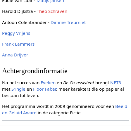
Eddie van Laar -
Matijs Jansen
Harold Dijkstra -
Theo Schraven
Antoon Colenbrander -
Dimme Treurniet
Peggy Vrijens
Frank Lammers
Anna Drijver
Achtergrondinformatie
Na het succes van
Evelien
en
De Co-assistent
brengt
NET5
met
S1ngle
en
Floor Faber
, meer karakters die op papier al
bestaan tot leven.
Het programma wordt in 2009 genomineerd voor een
Beeld
en Geluid Award
in de categorie Fictie