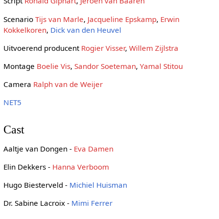
Script
Ronald Giphart
,
Jeroen van Baaren
Scenario
Tijs van Marle
,
Jacqueline Epskamp
,
Erwin
Kokkelkoren
,
Dick van den Heuvel
Uitvoerend producent
Rogier Visser
,
Willem Zijlstra
Montage
Boelie Vis
,
Sandor Soeteman
,
Yamal Stitou
Camera
Ralph van de Weijer
NET5
Cast
Aaltje van Dongen -
Eva Damen
Elin Dekkers -
Hanna Verboom
Hugo Biesterveld -
Michiel Huisman
Dr. Sabine Lacroix -
Mimi Ferrer