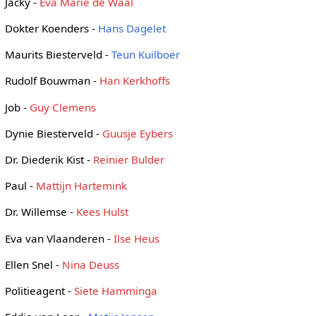
Jacky -
Eva Marie de Waal
Dokter Koenders -
Hans Dagelet
Maurits Biesterveld -
Teun Kuilboer
Rudolf Bouwman -
Han Kerkhoffs
Job -
Guy Clemens
Dynie Biesterveld -
Guusje Eybers
Dr. Diederik Kist -
Reinier Bulder
Paul -
Mattijn Hartemink
Dr. Willemse -
Kees Hulst
Eva van Vlaanderen -
Ilse Heus
Ellen Snel -
Nina Deuss
Politieagent -
Siete Hamminga