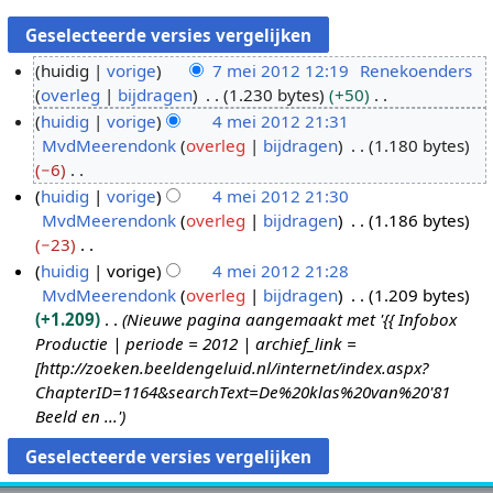
huidig
vorige
7 mei 2012 12:19
Renekoenders
overleg
bijdragen
1.230 bytes
+50
7
G
huidig
vorige
4 mei 2012 21:31
m
e
MvdMeerendonk
overleg
bijdragen
1.180 bytes
e
4
e
−6
i
m
n
G
huidig
vorige
4 mei 2012 21:30
2
e
b
e
MvdMeerendonk
overleg
bijdragen
1.186 bytes
0
i
e
e
−23
1
2
w
n
G
huidig
vorige
4 mei 2012 21:28
2
0
e
b
e
MvdMeerendonk
overleg
bijdragen
1.209 bytes
1
r
e
e
+1.209
Nieuwe pagina aangemaakt met '{{ Infobox
2
k
w
n
Productie | periode = 2012 | archief_link =
i
e
b
[http://zoeken.beeldengeluid.nl/internet/index.aspx?
n
r
e
ChapterID=1164&searchText=De%20klas%20van%20'81
g
k
w
Beeld en ...'
s
i
e
s
n
r
a
g
k