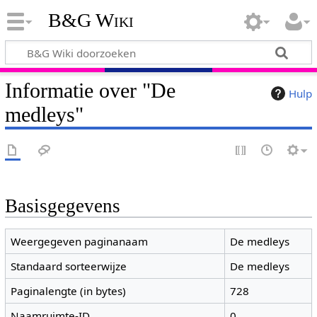
B&G Wiki
Informatie over "De
Hulp
medleys"
Basisgegevens
Weergegeven paginanaam
De medleys
Standaard sorteerwijze
De medleys
Paginalengte (in bytes)
728
Naamruimte-ID
0