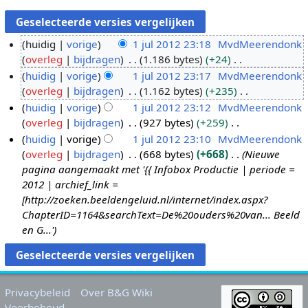
huidig
vorige
1 jul 2012 23:18
MvdMeerendonk
overleg
bijdragen
1.186 bytes
+24
1
G
huidig
vorige
1 jul 2012 23:17
MvdMeerendonk
j
e
overleg
bijdragen
1.162 bytes
+235
u
e
G
huidig
vorige
1 jul 2012 23:12
MvdMeerendonk
l
n
e
overleg
bijdragen
927 bytes
+259
2
b
e
G
huidig
vorige
1 jul 2012 23:10
MvdMeerendonk
0
e
n
e
overleg
bijdragen
668 bytes
+668
Nieuwe
1
w
b
e
pagina aangemaakt met '{{ Infobox Productie | periode =
2
e
e
n
2012 | archief_link =
r
w
b
[http://zoeken.beeldengeluid.nl/internet/index.aspx?
k
e
e
ChapterID=1164&searchText=De%20ouders%20van... Beeld
i
r
w
en G...'
n
k
e
g
i
r
s
n
k
s
g
i
Privacybeleid
Over B&G Wiki
a
s
n
Voorbehoud