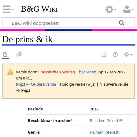
B&G Wiki
De prins & ik
Versie door
Graswinckel
(
overleg
|
bijdragen
)
op 17 sep 2012
om 07:53
(
wijz
)
← Oudere versie
| Huidige versie (wijz) | Nieuwere versie
→ (wijz)
Periode
2012
Beschikbaar in archief
Beeld en Geluid
Genre
Human interest