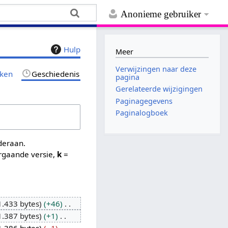
Anonieme gebruiker
Hulp
Meer
Verwijzingen naar deze
jken
Geschiedenis
pagina
Gerelateerde wijzigingen
Paginagegevens
Paginalogboek
nderaan.
rgaande versie,
k
=
1.433 bytes
+46
1.387 bytes
+1