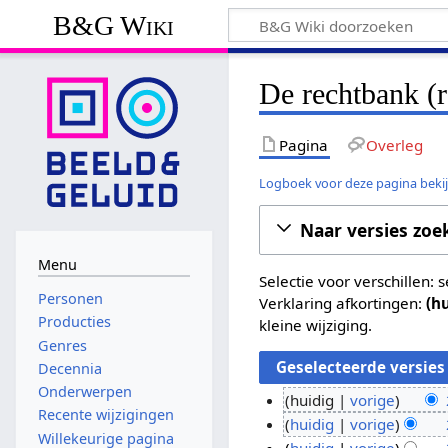
B&G Wiki
De rechtbank (r
Pagina
Overleg
Logboek voor deze pagina beki
Naar versies zoe
Menu
Selectie voor verschillen:
Personen
Verklaring afkortingen:
(h
Producties
kleine wijziging.
Genres
Decennia
Onderwerpen
huidig
vorige
Recente wijzigingen
G
2
huidig
vorige
Willekeurige pagina
e
G