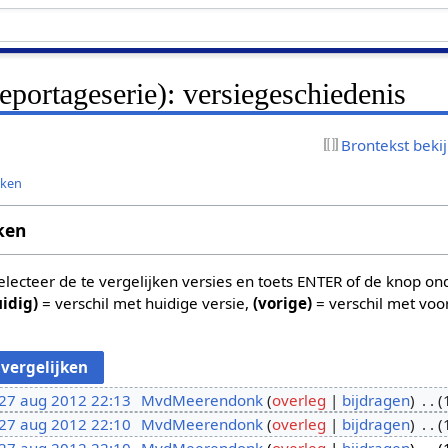
eportageserie): versiegeschiedenis
Brontekst beki
jken
ken
 selecteer de te vergelijken versies en toets ENTER of de knop o
uidig)
= verschil met huidige versie,
(vorige)
= verschil met voo
27 aug 2012 22:13
MvdMeerendonk
overleg
bijdragen
27 aug 2012 22:10
MvdMeerendonk
overleg
bijdragen