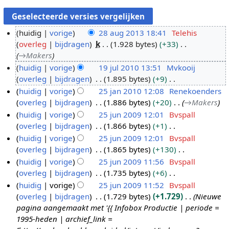
huidig
vorige
28 aug 2013 18:41
Telehis
overleg
bijdragen
k
1.928 bytes
+33
2
→
Makers
8
huidig
vorige
19 jul 2010 13:51
Mvkooij
a
overleg
bijdragen
1.895 bytes
+9
1
u
G
huidig
vorige
25 jan 2010 12:08
Renekoenders
9
g
e
overleg
bijdragen
1.886 bytes
+20
→
Makers
j
2
2
e
huidig
vorige
25 jun 2009 12:01
Bvspall
u
5
0
n
overleg
bijdragen
1.866 bytes
+1
l
j
2
1
b
G
huidig
vorige
25 jun 2009 12:01
Bvspall
2
a
5
3
e
e
overleg
bijdragen
1.865 bytes
+130
0
n
j
w
e
G
huidig
vorige
25 jun 2009 11:56
Bvspall
1
2
u
e
n
e
overleg
bijdragen
1.735 bytes
+6
0
0
n
r
b
e
G
huidig
vorige
25 jun 2009 11:52
Bvspall
1
2
k
e
n
e
overleg
bijdragen
1.729 bytes
+1.729
Nieuwe
0
0
i
w
b
e
pagina aangemaakt met '{{ Infobox Productie | periode =
0
n
e
e
n
1995-heden | archief_link =
9
g
r
w
b