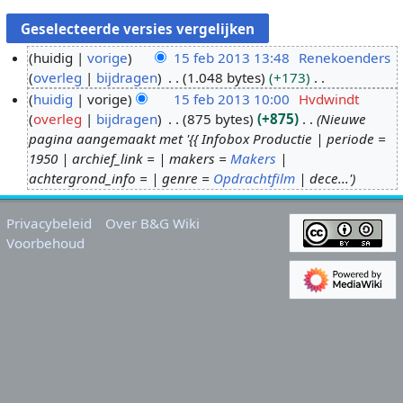
huidig
vorige
15 feb 2013 13:48
Renekoenders
overleg
bijdragen
1.048 bytes
+173
1
G
huidig
vorige
15 feb 2013 10:00
Hvdwindt
5
e
overleg
bijdragen
875 bytes
+875
Nieuwe
f
e
pagina aangemaakt met '{{ Infobox Productie | periode =
e
n
1950 | archief_link = | makers =
Makers
|
b
b
achtergrond_info = | genre =
Opdrachtfilm
| dece...'
2
e
0
w
Privacybeleid
Over B&G Wiki
1
e
Voorbehoud
3
r
k
i
n
g
s
s
a