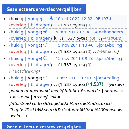
huidig
vorige
10 okt 2022 12:52
RB1974
overleg
bijdragen
1.537 bytes
0
1
G
huidig
vorige
5 mrt 2013 13:38
Renekoenders
0
e
overleg
bijdragen
k
1.537 bytes
0
→
Makers
o
5
e
huidig
vorige
15 nov 2011 13:40
SjorsAbeling
k
m
n
overleg
bijdragen
1.537 bytes
0
→
Makers
t
r
1
b
huidig
vorige
15 nov 2011 09:26
SjorsAbeling
2
t
5
e
overleg
bijdragen
1.537 bytes
0
0
2
n
w
→
Beschrijving
2
0
o
e
huidig
vorige
9 nov 2011 10:10
SjorsAbeling
2
1
v
r
overleg
bijdragen
1.537 bytes
+1.537
Nieuwe
9
3
2
k
pagina aangemaakt met '{{ Infobox Productie | periode =
n
0
i
1983-1984 | archief_link =
o
1
n
[http://zoeken.beeldengeluid.nl/internet/index.aspx?
v
1
g
ChapterID=1164&searchText=Andre%20van%20Duinshow
2
s
Beeld ...'
0
s
1
a