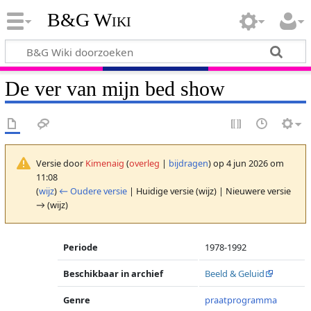
B&G Wiki
De ver van mijn bed show
Versie door
Kimenaig
(
overleg
|
bijdragen
)
op 4 jun 2026 om
11:08
(
wijz
)
← Oudere versie
| Huidige versie (wijz) | Nieuwere versie
→ (wijz)
Periode
1978-1992
Beschikbaar in archief
Beeld & Geluid
Genre
praatprogramma