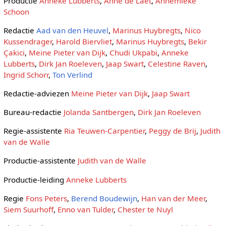
Productie
Anneke Lubberts
,
Anne de Laet
,
Annemieke
Schoon
Redactie
Aad van den Heuvel
,
Marinus Huybregts
,
Nico
Kussendrager
,
Harold Biervliet
,
Marinus Huybregts
,
Bekir
Çakici
,
Meine Pieter van Dijk
,
Chudi Ukpabi
,
Anneke
Lubberts
,
Dirk Jan Roeleven
,
Jaap Swart
,
Celestine Raven
,
Ingrid Schorr
,
Ton Verlind
Redactie-adviezen
Meine Pieter van Dijk
,
Jaap Swart
Bureau-redactie
Jolanda Santbergen
,
Dirk Jan Roeleven
Regie-assistente
Ria Teuwen-Carpentier
,
Peggy de Brij
,
Judith
van de Walle
Productie-assistente
Judith van de Walle
Productie-leiding
Anneke Lubberts
Regie
Fons Peters
,
Berend Boudewijn
,
Han van der Meer
,
Siem Suurhoff
,
Enno van Tulder
,
Chester te Nuyl