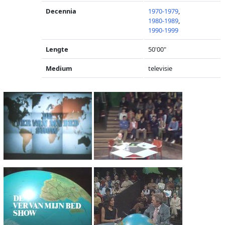
Decennia
1970-1979
,
1980-1989
,
1990-1999
Lengte
50'00"
Medium
televisie