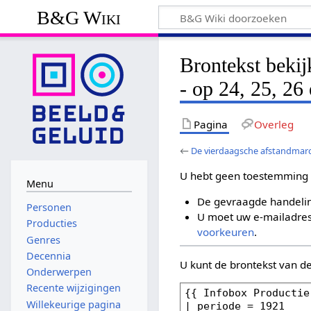
B&G Wiki
Brontekst beki
- op 24, 25, 26 
Pagina
Overleg
←
De vierdaagsche afstandmarch
U hebt geen toestemming 
Menu
De gevraagde handelin
Personen
U moet uw e-mailadres 
Producties
voorkeuren
.
Genres
Decennia
U kunt de brontekst van d
Onderwerpen
Recente wijzigingen
Willekeurige pagina