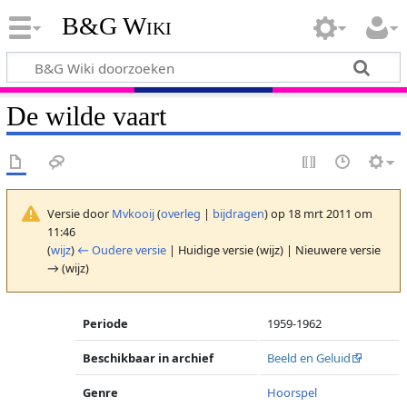
B&G Wiki
De wilde vaart
Versie door
Mvkooij
(
overleg
|
bijdragen
)
op 18 mrt 2011 om
11:46
(
wijz
)
← Oudere versie
| Huidige versie (wijz) | Nieuwere versie
→ (wijz)
Periode
1959-1962
Beschikbaar in archief
Beeld en Geluid
Genre
Hoorspel