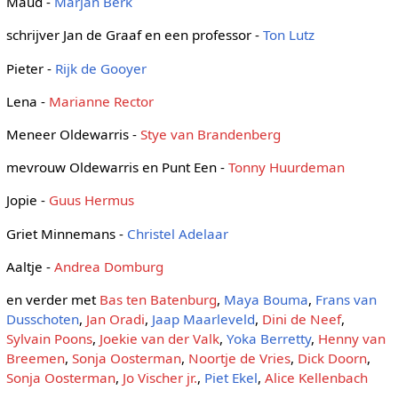
Maud -
Marjan Berk
schrijver Jan de Graaf en een professor -
Ton Lutz
Pieter -
Rijk de Gooyer
Lena -
Marianne Rector
Meneer Oldewarris -
Stye van Brandenberg
mevrouw Oldewarris en Punt Een -
Tonny Huurdeman
Jopie -
Guus Hermus
Griet Minnemans -
Christel Adelaar
Aaltje -
Andrea Domburg
en verder met
Bas ten Batenburg
,
Maya Bouma
,
Frans van
Dusschoten
,
Jan Oradi
,
Jaap Maarleveld
,
Dini de Neef
,
Sylvain Poons
,
Joekie van der Valk
,
Yoka Berretty
,
Henny van
Breemen
,
Sonja Oosterman
,
Noortje de Vries
,
Dick Doorn
,
Sonja Oosterman
,
Jo Vischer jr.
,
Piet Ekel
,
Alice Kellenbach