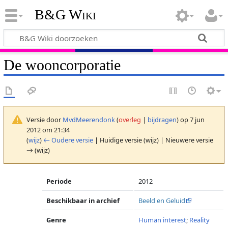
B&G Wiki
De wooncorporatie
Versie door
MvdMeerendonk
(
overleg
|
bijdragen
)
op 7 jun
2012 om 21:34
(
wijz
)
← Oudere versie
| Huidige versie (wijz) | Nieuwere versie
→ (wijz)
Periode
2012
Beschikbaar in archief
Beeld en Geluid
Genre
Human interest
;
Reality