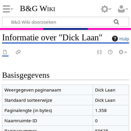
B&G Wiki
Informatie over "Dick Laan"
Hulp
Basisgegevens
Weergegeven paginanaam
Dick Laan
Standaard sorteerwijze
Dick Laan
Paginalengte (in bytes)
1.358
Naamruimte-ID
0
Paginanummer
50628