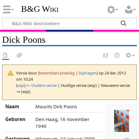
B&G Wiki
Dick Poons
Versie door
Jberendsen
(
overleg
|
bijdragen
)
op 24 dec 2012
om 10:24
(
wijz
)
← Oudere versie
| Huidige versie (wijz) | Nieuwere versie
→ (wijz)
Naam
Maurits Dirk Poons
Geboren
Den Haag, 16 november
1940
Gestorven
Hilversum, 22 januari 2009