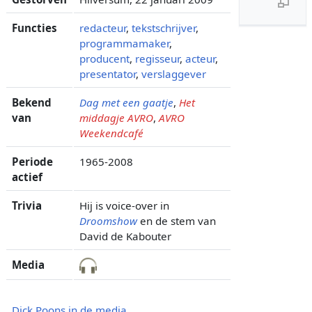
Functies
redacteur
,
tekstschrijver
,
programmamaker
,
producent
,
regisseur
,
acteur
,
presentator
,
verslaggever
Bekend
Dag met een gaatje
,
Het
van
middagje AVRO
,
AVRO
Weekendcafé
Periode
1965-2008
actief
Trivia
Hij is voice-over in
Droomshow
en de stem van
David de Kabouter
Media
Dick Poons in de media