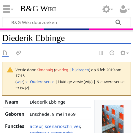
B&G Wiki
Diederik Ebbinge
Versie door
Kimenaig
(
overleg
|
bijdragen
)
op 6 feb 2019 om
17:15
(
wijz
)
← Oudere versie
| Huidige versie (wijz) | Nieuwere versie
→ (wijz)
Naam
Diederik Ebbinge
Geboren
Enschede, 9 mei 1969
Functies
acteur
,
scenarioschrijver
,
regisseur
,
componist