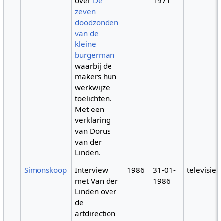
over
De
1971
zeven
doodzonden
van de
kleine
burgerman
waarbij de
makers hun
werkwijze
toelichten.
Met een
verklaring
van Dorus
van der
Linden.
Simonskoop
Interview
1986
31-01-
televisie
met Van der
1986
Linden over
de
artdirection