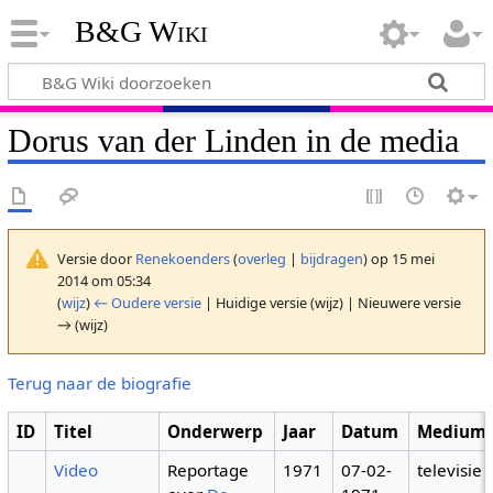
B&G Wiki
Dorus van der Linden in de media
Versie door
Renekoenders
(
overleg
|
bijdragen
)
op 15 mei
2014 om 05:34
(
wijz
)
← Oudere versie
| Huidige versie (wijz) | Nieuwere versie
→ (wijz)
Terug naar de biografie
ID
Titel
Onderwerp
Jaar
Datum
Medium
Video
Reportage
1971
07-02-
televisie