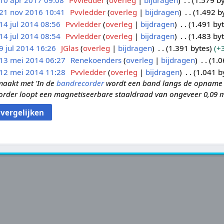
10 apr 2017 09:08
Pvvledder
overleg
bijdragen
1.579 b
21 nov 2016 10:41
Pvvledder
overleg
bijdragen
1.492 b
14 jul 2014 08:56
Pvvledder
overleg
bijdragen
1.491 by
14 jul 2014 08:54
Pvvledder
overleg
bijdragen
1.483 by
9 jul 2014 16:26
JGlas
overleg
bijdragen
1.391 bytes
+
13 mei 2014 06:27
Renekoenders
overleg
bijdragen
1.0
12 mei 2014 11:28
Pvvledder
overleg
bijdragen
1.041 b
aakt met 'In de
bandrecorder
wordt een band langs de opname 
corder loopt een magnetiseerbare staaldraad van ongeveer 0,09 mm