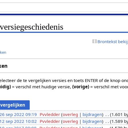
versiegeschiedenis
Brontekst beki
jken
ken
 selecteer de te vergelijken versies en toets ENTER of de knop o
uidig)
= verschil met huidige versie,
(vorige)
= verschil met voo
26 sep 2022 09:19
Pvvledder
overleg
bijdragen
1.601 b
12 sep 2022 10:02
Pvvledder
overleg
bijdragen
1.589 b