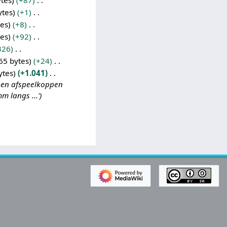
ytes
+87
ytes
+1
tes
+8
tes
+92
326
65 bytes
+24
ytes
+1.041
en afspeelkoppen
 langs ...'