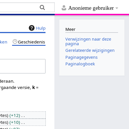
Anonieme gebruiker
Hulp
Meer
Verwijzingen naar deze
jken
Geschiedenis
pagina
Gerelateerde wijzigingen
Paginagegevens
Paginalogboek
nderaan.
rgaande versie,
k
=
ytes
+12
ytes
+10