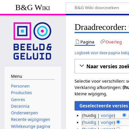
B&G Wiki
Draadrecorder: 
Pagina
Overleg
Logboek voor deze pagina beki
Naar versies zoe
Menu
Selectie voor verschillen:
Personen
Verklaring afkortingen:
(h
Producties
kleine wijziging.
Genres
Decennia
Onderwerpen
huidig
vorige
Recente wijzigingen
G
2
huidig
vorige
Willekeurige pagina
e
G