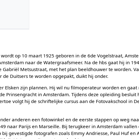
n wordt op 10 maart 1925 geboren in de 6de Vogelstraat, Amst
 Amsterdam naar de Watergraafsmeer. Na de hbs gaat hij in 19
de Gabriël Metsustraat, met het plan beeldhouwer te worden. 
 de Duitsers te worden opgepakt, duikt hij onder.
er Elsken zijn plannen. Hij wil nu filmoperateur worden en gaat
Prinsengracht in Amsterdam. Tijdens deze opleiding besluit hij
ertoe volgt hij de schriftelijke cursus aan de Fotovakschool in 
 onder anderen een fotowinkel en de eerste stappen op weg naa
1949 naar Parijs en Marseille. Bij terugkeer in Amsterdam vallen d
 bij gevestigde fotografen zoals Emmy Andriesse, Paul Huf en A