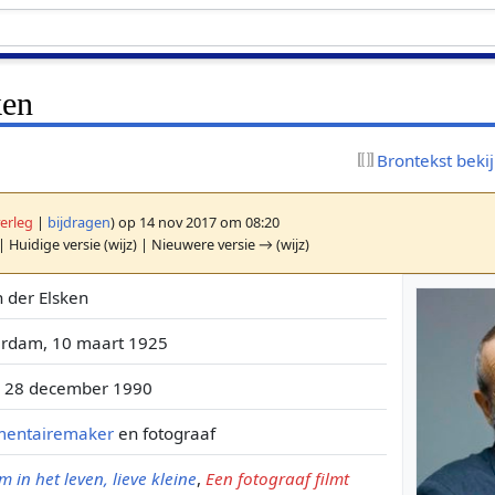
ken
Brontekst beki
erleg
|
bijdragen
)
op 14 nov 2017 om 08:20
| Huidige versie (wijz) | Nieuwere versie → (wijz)
n der Elsken
rdam, 10 maart 1925
 28 december 1990
entairemaker
en fotograaf
 in het leven, lieve kleine
,
Een fotograaf filmt