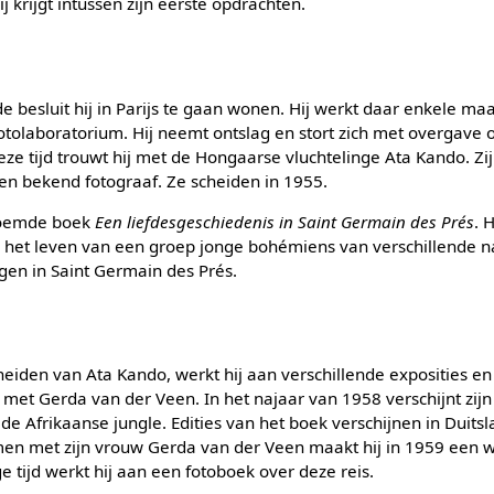
ij krijgt intussen zijn eerste opdrachten.
e besluit hij in Parijs te gaan wonen. Hij werkt daar enkele m
olaboratorium. Hij neemt ontslag en stort zich met overgave o
deze tijd trouwt hij met de Hongaarse vluchtelinge Ata Kando. Zi
 een bekend fotograaf. Ze scheiden in 1955.
eroemde boek
Een liefdesgeschiedenis in Saint Germain des Prés
. 
 het leven van een groep jonge bohémiens van verschillende na
egen in Saint Germain des Prés.
eiden van Ata Kando, werkt hij aan verschillende exposities en
 met Gerda van der Veen. In het najaar van 1958 verschijnt zij
r de Afrikaanse jungle. Edities van het boek verschijnen in Duitsl
men met zijn vrouw Gerda van der Veen maakt hij in 1959 een w
tijd werkt hij aan een fotoboek over deze reis.