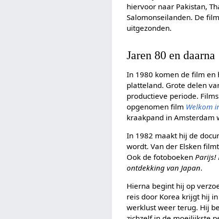
hiervoor naar Pakistan, Th
Salomonseilanden. De fil
uitgezonden.
Jaren 80 en daarna
In 1980 komen de film en
platteland. Grote delen va
productieve periode. Films
opgenomen film
Welkom in 
kraakpand in Amsterdam 
In 1982 maakt hij de doc
wordt. Van der Elsken fil
Ook de fotoboeken
Parijs!
ontdekking van Japan
.
Hierna begint hij op verzo
reis door Korea krijgt hij 
werklust weer terug. Hij b
zichzelf in de moeilijkste 