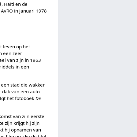
, Haïti en de
 AVRO in januari 1978
et leven op het
jn een zeer
el van zijn in 1963
middels in een
 een stad die wakker
t dak van een auto.
lgt het fotoboek
De
komst van zijn eerste
zijn krijgt hij zijn
aakt hij opnamen van
 film op, die de titel