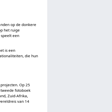
aanden op de donkere
p het ruige
j speelt een
Het is een
tionaliteiten, die hun
 projecten. Op 25
n tweede fotoboek
and, Zuid-Afrika,
ereldreis van 14