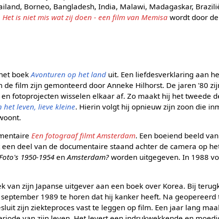
ailand, Borneo, Bangladesh, India, Malawi, Madagaskar, Brazilië
m
Het is niet mis wat zij doen - een film van Memisa
wordt door de
 het boek
Avonturen op het land
uit. Een liefdesverklaring aan h
n de film zijn gemonteerd door Anneke Hilhorst. De jaren '80 zi
 en fotoprojecten wisselen elkaar af. Zo maakt hij het tweede de
het leven, lieve kleine
. Hierin volgt hij opnieuw zijn zoon die in
woont.
umentaire
Een fotograaf filmt Amsterdam
. Een boeiend beeld van
mt een deel van de documentaire staand achter de camera op he
 Foto's 1950-1954
en
Amsterdam?
worden uitgegeven. In 1988 vo
ek van zijn Japanse uitgever aan een boek over Korea. Bij terug
in september 1989 te horen dat hij kanker heeft. Na geopereerd te 
esluit zijn ziekteproces vast te leggen op film. Een jaar lang m
periode van zijn leven. Het levert een indrukwekkende en moedige