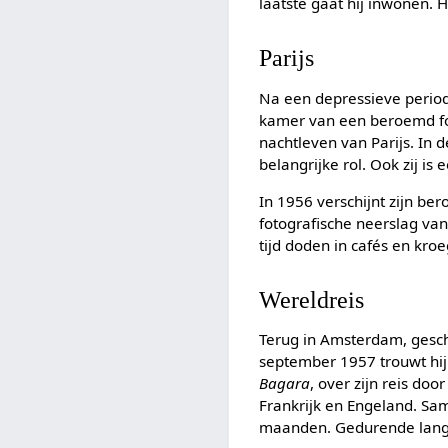
laatste gaat hij inwonen. H
Parijs
Na een depressieve period
kamer van een beroemd fot
nachtleven van Parijs. In 
belangrijke rol. Ook zij is
In 1956 verschijnt zijn b
fotografische neerslag van
tijd doden in cafés en kro
Wereldreis
Terug in Amsterdam, gesch
september 1957 trouwt hij
Bagara
, over zijn reis doo
Frankrijk en Engeland. Sa
maanden. Gedurende lange 