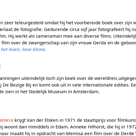
n zeer teleurgesteld omdat hij het voorbereide boek over zijn w
verlaat de fotografie. Gedurende circa vijf jaar fotografeert hij n
lm. Hij werkt als cameraman mee aan diverse films. Uiteindelij
e film over de zwangerschap van zijn vrouw Gerda en de geboo
het leven, lieve kleine
.
d
anningen uiteindelijk toch zijn boek over de wereldreis uitgege
bij De Bezige Bij en komt ook uit in vele internationale edities. 
g te zien in het Stedelijk Museum in Amsterdam.
 camera
krijgt Van der Elsken in 1971 de staatsprijs voor filmkunst
j woont dan inmiddels in Edam. Anneke Hilhorst, die hij in 197
aar maakt hij in opdracht van Memisa een film over de Derde W