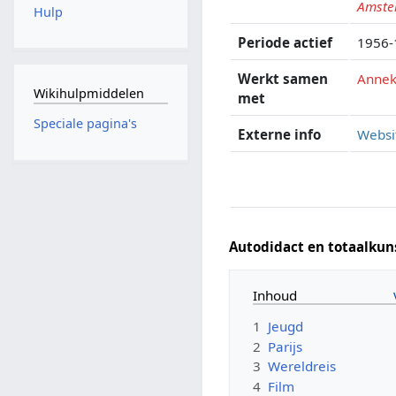
Amst
Hulp
Periode actief
1956-
Werkt samen
Annek
Wikihulpmiddelen
met
Speciale pagina's
Externe info
Websi
Autodidact en totaalkun
Inhoud
1
Jeugd
2
Parijs
3
Wereldreis
4
Film