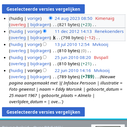
huidig
vorige
24 aug 2023 08:50
Kimenaig
overleg
bijdragen
821 bytes
+23
2
G
huidig
vorige
11 dec 2012 14:13
Renekoenders
4
e
overleg
bijdragen
k
798 bytes
−12
a
1
e
G
huidig
vorige
13 jul 2010 12:54
Mvkooij
u
1
n
e
overleg
bijdragen
810 bytes
0
g
d
1
b
e
G
huidig
vorige
25 jun 2010 08:20
Bvspall
2
e
3
e
n
e
overleg
bijdragen
810 bytes
+21
0
c
j
2
w
b
e
G
huidig
vorige
22 jun 2010 14:16
Mvkooij
2
2
u
5
e
e
n
e
overleg
bijdragen
789 bytes
+789
Nieuwe
3
0
l
j
2
r
w
b
e
pagina aangemaakt met '{{ Infobox Persoon | illustratie =
1
2
u
2
k
e
e
n
Foto gewenst | naam = Eddy Morsink | geboorte_datum =
2
0
n
j
i
r
w
b
25 maart 1967 | geboorte_plaats = Almelo |
1
2
u
n
k
e
e
overlijden_datum = | ove...'
0
0
n
g
i
r
w
1
2
s
n
k
e
0
0
s
g
i
r
1
a
s
n
k