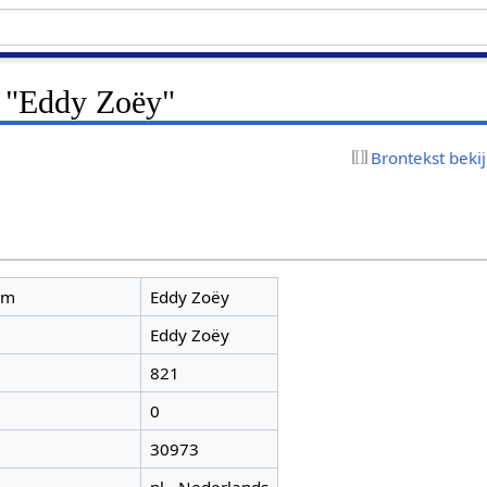
r "Eddy Zoëy"
Brontekst beki
am
Eddy Zoëy
Eddy Zoëy
821
0
30973