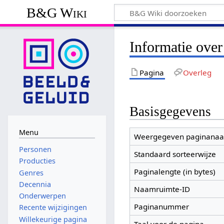
B&G Wiki
Informatie ove
Pagina
Overleg
Basisgegevens
Menu
Weergegeven paginana
Personen
Standaard sorteerwijze
Producties
Paginalengte (in bytes)
Genres
Decennia
Naamruimte-ID
Onderwerpen
Paginanummer
Recente wijzigingen
Willekeurige pagina