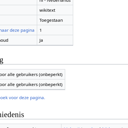
nl - Nederlands
wikitext
Toegestaan
 naar deze pagina
1
houd
Ja
ng
oor alle gebruikers (onbeperkt)
oor alle gebruikers (onbeperkt)
boek voor deze pagina.
iedenis