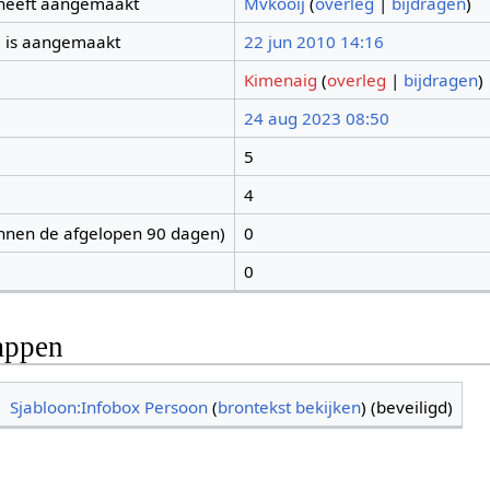
 heeft aangemaakt
Mvkooij
(
overleg
|
bijdragen
)
 is aangemaakt
22 jun 2010 14:16
Kimenaig
(
overleg
|
bijdragen
)
24 aug 2023 08:50
5
4
nnen de afgelopen 90 dagen)
0
0
appen
Sjabloon:Infobox Persoon
(
brontekst bekijken
) (beveiligd)