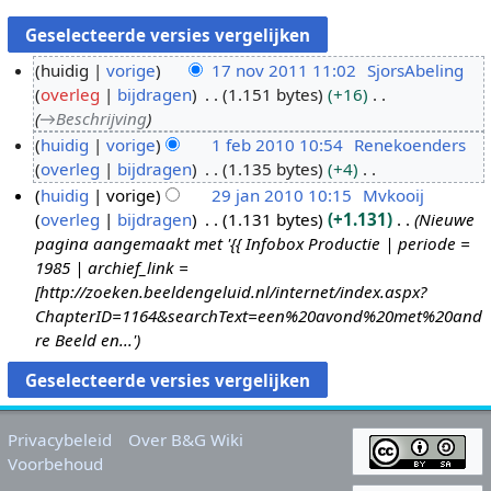
huidig
vorige
17 nov 2011 11:02
SjorsAbeling
overleg
bijdragen
1.151 bytes
+16
1
→
Beschrijving
7
huidig
vorige
1 feb 2010 10:54
Renekoenders
n
overleg
bijdragen
1.135 bytes
+4
1
o
G
huidig
vorige
29 jan 2010 10:15
Mvkooij
f
v
e
overleg
bijdragen
1.131 bytes
+1.131
Nieuwe
e
2
2
e
pagina aangemaakt met '{{ Infobox Productie | periode =
b
9
0
n
1985 | archief_link =
2
j
1
b
[http://zoeken.beeldengeluid.nl/internet/index.aspx?
0
a
1
e
ChapterID=1164&searchText=een%20avond%20met%20and
1
n
w
re Beeld en...'
0
2
e
0
r
1
k
0
i
Privacybeleid
Over B&G Wiki
n
Voorbehoud
g