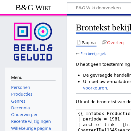
B&G Wiki
Brontekst bekij
Pagina
Overleg
←
Een beetje gek
U hebt geen toestemming 
De gevraagde handelin
Menu
U moet uw e-mailadres 
Personen
voorkeuren
.
Producties
Genres
U kunt de brontekst van d
Decennia
Onderwerpen
Recente wijzigingen
Willekeurige pagina