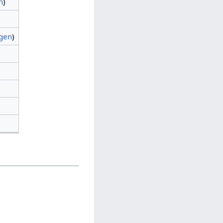
n
)
agen
)