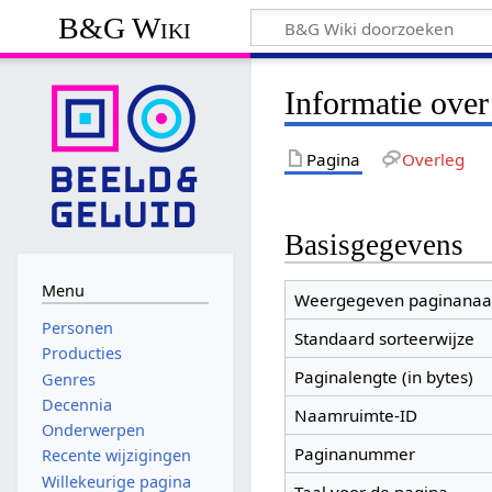
B&G Wiki
Informatie over
Pagina
Overleg
Basisgegevens
Menu
Weergegeven paginana
Personen
Standaard sorteerwijze
Producties
Paginalengte (in bytes)
Genres
Decennia
Naamruimte-ID
Onderwerpen
Paginanummer
Recente wijzigingen
Willekeurige pagina