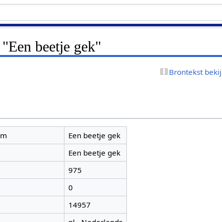
 "Een beetje gek"
Brontekst beki
am
Een beetje gek
Een beetje gek
975
0
14957