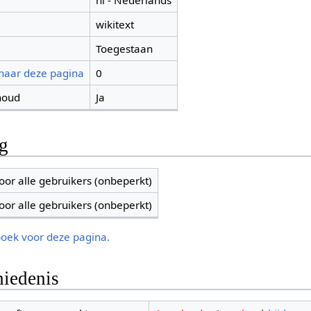
nl - Nederlands
wikitext
Toegestaan
 naar deze pagina
0
houd
Ja
ng
oor alle gebruikers (onbeperkt)
oor alle gebruikers (onbeperkt)
boek voor deze pagina.
iedenis