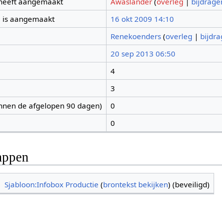
 heeft aangemaakt
Awaslander
(
overleg
|
bijdrage
 is aangemaakt
16 okt 2009 14:10
Renekoenders
(
overleg
|
bijdr
20 sep 2013 06:50
4
3
nnen de afgelopen 90 dagen)
0
0
appen
Sjabloon:Infobox Productie
(
brontekst bekijken
) (beveiligd)